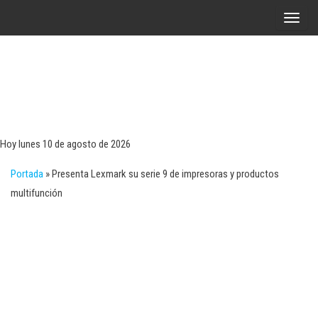
Saltar
A
al
l
contenido
t
e
r
Tecn
Noticias 
opinión
n
sobre
a
tecnologí
Hoy lunes 10 de agosto de 2026
y
r
negocio
Portada
»
Presenta Lexmark su serie 9 de impresoras y productos
l
multifunción
a
n
a
v
e
g
a