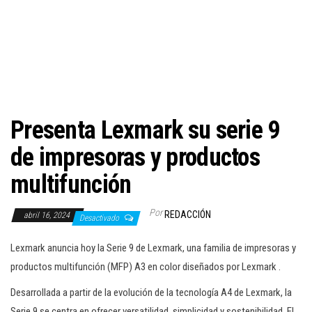
c
i
ó
n
Presenta Lexmark su serie 9
de impresoras y productos
multifunción
Por
REDACCIÓN
abril 16, 2024
Desactivado
Lexmark anuncia hoy la Serie 9 de Lexmark, una familia de impresoras y
productos multifunción (MFP) A3 en color diseñados por Lexmark .
Desarrollada a partir de la evolución de la tecnología A4 de Lexmark, la
Serie 9 se centra en ofrecer versatilidad, simplicidad y sostenibilidad. El