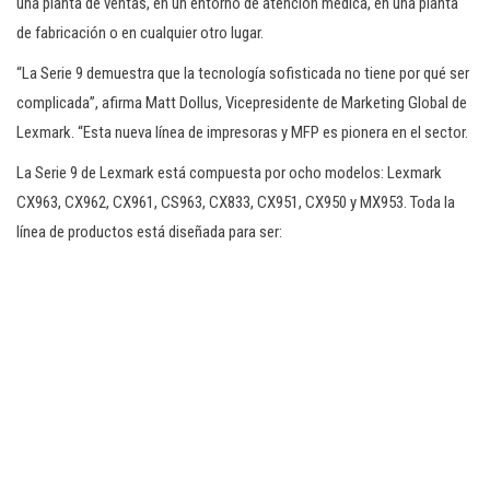
una planta de ventas, en un entorno de atención médica, en una planta
de fabricación o en cualquier otro lugar.
“La Serie 9 demuestra que la tecnología sofisticada no tiene por qué ser
complicada”, afirma Matt Dollus, Vicepresidente de Marketing Global de
Lexmark. “Esta nueva línea de impresoras y MFP es pionera en el sector.
La Serie 9 de Lexmark está compuesta por ocho modelos: Lexmark
CX963, CX962, CX961, CS963, CX833, CX951, CX950 y MX953. Toda la
línea de productos está diseñada para ser: