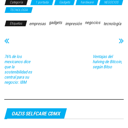
Categoría
1 portada
Gadgets
hardware
NEGOCIOS
TECNOLOGÍA
gadgets
negocios
empresas
impresión
tecnología
Etiquetas
76% de los
Ventajas del
mexicanos dice
halving de Bitcoin,
que la
según Bitso
sostenibilidad es
central para su
negocio: IBM
OAZIS SELFCARE CDMX