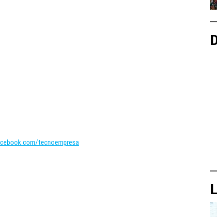
D
acebook.com/tecnoempresa
L