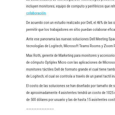
incluyen monitores; equipo de computo y periféricos que reha
colaboración
.
De acuerdo con un estudio realizado por Dell, el 46% de las
permitir que los trabajadores en sitio puedan colaborar ef
Ante ese panorama las nuevas soluciones Dell Meeting Spac
tecnologías de Logitech; Microsoft Teams Rooms y Zoom
Max Roth, gerente de Marketing para monitores y accesorios 
de cómputo Optiplex Micro con las aplicaciones de Micros
monitores táctiles Dell de formato grande el cual tiene tam
de Logitech; el cual se controla a través de un panel tactil i
El costo de las soluciones se han diseñado por tamaño de sa
de aproximadamente 4 asistentes tendrá un costo de 1025 dó
de 500 dólares por usuario y las de hasta 15 asistentes cost
——————————–