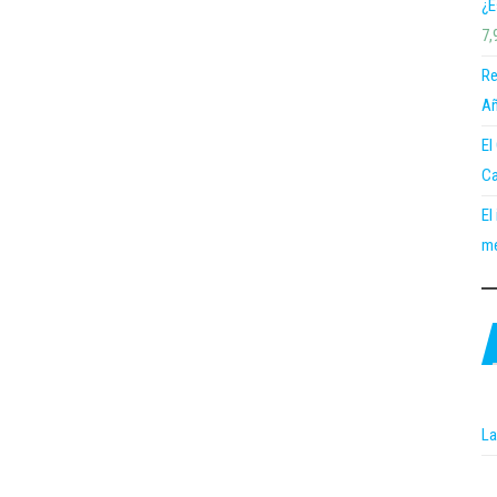
¿E
7,
Re
Añ
El
Ca
El
me
La