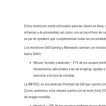
Estos monitores están enfocados para las clases en línea,
infrarrojo y de proximidad, así como con un micrófono de can
un par de speakers que complementan todas las necesidade
Los monitores Dell Gaming y Alienware cuentan con resoluc
hasta 360Hz.
Mouse, teclado y webcam – 21% de los usuario prefie
herramientas adicionales a las de la laptop, ayudan a
precisión a la hora de estudiar.
La WB7022, es una webcam Premium de Dell que cuenta con c
Zoom, asimismo, esta cámara cuenta con un lente Sony STAR
de imagen increíble.
Headset – 19% de los usuarios prefieren el uso de h