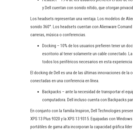
y Dell cuentan con sonido nítido, que otorgan privaci
Los headsets representan una ventaja. Los modelos de Ali
sonido 360°. Los headsets cuentan con Alienware Comand Ce
carreras, música o conferencias.
Docking – 10% de los usuarios prefieren tener un do
escritorio al tener solamente un cable conectado. La
todos los periféricos necesarios en esta experiencia 
El docking de Dell es una de las últimas innovaciones de la
conectadas en una conferencia en línea.
Backpacks – ante la necesidad de transportar el equip
computadora. Dell incluso cuenta con Backpacks pa
En conjunto con la familia Inspiron, Dell Technologies prese
XPS 13 Plus 9320 y la XPS 13 9315. Equipadas con Windows 
portátiles de gama alta incorporan la capacidad gráfica líder 