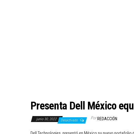
Presenta Dell México equi
Por
REDACCIÓN
junio 30, 2022
Desactivado
Dell Technologies, presentó en México su nuevo portafolio d