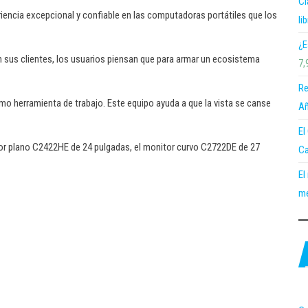
Cl
eriencia excepcional y confiable en las computadoras portátiles que los
li
¿E
 sus clientes, los usuarios piensan que para armar un ecosistema
7,
Re
o herramienta de trabajo. Este equipo ayuda a que la vista se canse
Añ
El
tor plano C2422HE de 24 pulgadas, el monitor curvo C2722DE de 27
Ca
El
me