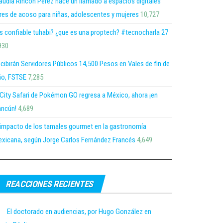
audia Rincón Pérez hace un llamado a espacios digitales
bres de acoso para niñas, adolescentes y mujeres
10,727
s confiable tuhabi? ¿que es una proptech? #tecnocharla 27
930
cibirán Servidores Públicos 14,500 Pesos en Vales de fin de
o, FSTSE
7,285
 City Safari de Pokémon GO regresa a México, ahora ¡en
ncún!
4,689
 impacto de los tamales gourmet en la gastronomía
xicana, según Jorge Carlos Fernández Francés
4,649
REACCIONES RECIENTES
El doctorado en audiencias, por Hugo González en