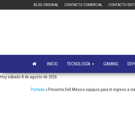
Saltar
BLOG ORIGINAL
CONTACTO COMERCIAL
CONTACTO EDIT
al
contenido
INICIO
TECNOLOGÍA
GAMING
DEP
Hoy sábado 8 de agosto de 2026
Portada
»
Presenta Dell México equipos para el regreso a cl