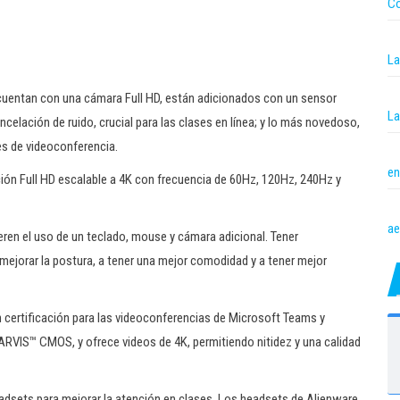
Co
La
 cuentan con una cámara Full HD, están adicionados con un sensor
La
celación de ruido, crucial para las clases en línea; y lo más novedoso,
s de videoconferencia.
en
ión Full HD escalable a 4K con frecuencia de 60Hz, 120Hz, 240Hz y
ae
ren el uso de un teclado, mouse y cámara adicional. Tener
 mejorar la postura, a tener una mejor comodidad y a tener mejor
ertificación para las videoconferencias de Microsoft Teams y
VIS™ CMOS, y ofrece videos de 4K, permitiendo nitidez y una calidad
eadsets para mejorar la atención en clases. Los headsets de Alienware