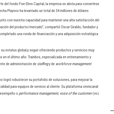
te del fondo Five Elms Capital; la empresa se alista para convertirse
a fecha Playvox ha levantado un total de 34 millones de dólares.
unto con nuestra capacidad para mantener una alta satisfacción del
cuación del producto/mercado”, compartió Oscar Giraldo, fundador y
completado una ronda de financiación y una adquisición estratégica
en su estatus global;y seguir ofreciendo productos y servicios muy
s en el último año: Trainbox, especializada en entrenamiento y
ente de administración de
staffing
y de
workforce management
.
x logró robustecer su portafolio de soluciones; para mejorar la
 calidad para equipos de servicio al cliente. Su plataforma omnicanal
e desempeño o
performance management
,
voice of the customer
(voz