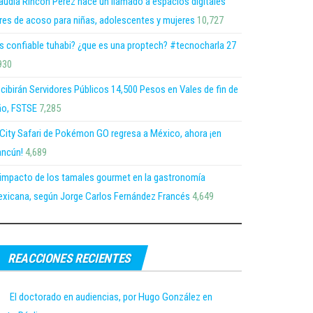
audia Rincón Pérez hace un llamado a espacios digitales
bres de acoso para niñas, adolescentes y mujeres
10,727
s confiable tuhabi? ¿que es una proptech? #tecnocharla 27
930
cibirán Servidores Públicos 14,500 Pesos en Vales de fin de
o, FSTSE
7,285
 City Safari de Pokémon GO regresa a México, ahora ¡en
ncún!
4,689
 impacto de los tamales gourmet en la gastronomía
xicana, según Jorge Carlos Fernández Francés
4,649
REACCIONES RECIENTES
El doctorado en audiencias, por Hugo González en