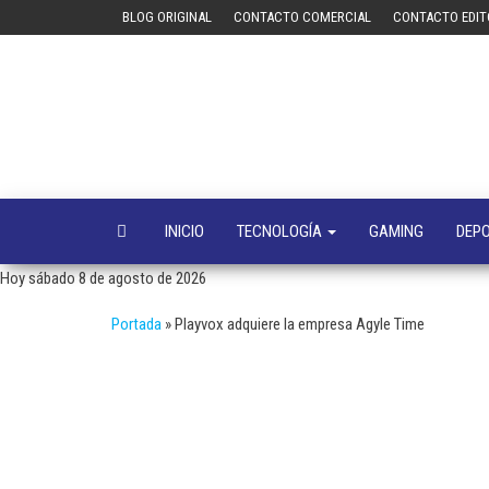
Saltar
BLOG ORIGINAL
CONTACTO COMERCIAL
CONTACTO EDIT
al
contenido
INICIO
TECNOLOGÍA
GAMING
DEP
Hoy sábado 8 de agosto de 2026
Portada
»
Playvox adquiere la empresa Agyle Time