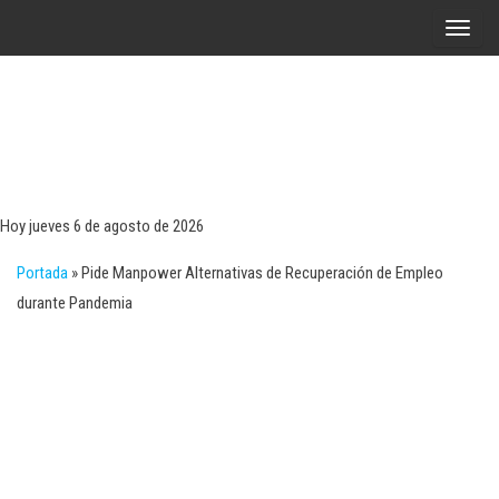
Saltar
A
al
l
contenido
t
e
r
Tecn
Noticias 
opinión
n
sobre
a
tecnologí
Hoy jueves 6 de agosto de 2026
y
r
negocio
Portada
»
Pide Manpower Alternativas de Recuperación de Empleo
l
durante Pandemia
a
n
a
v
e
g
a