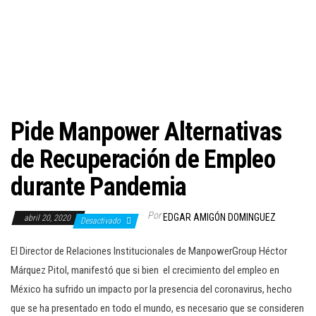
c
i
ó
n
Pide Manpower Alternativas
de Recuperación de Empleo
durante Pandemia
Por
EDGAR AMIGÓN DOMINGUEZ
abril 20, 2020
Desactivado
El Director de Relaciones Institucionales de ManpowerGroup Héctor
Márquez Pitol, manifestó que si bien el crecimiento del empleo en
México ha sufrido un impacto por la presencia del coronavirus, hecho
que se ha presentado en todo el mundo, es necesario que se consideren