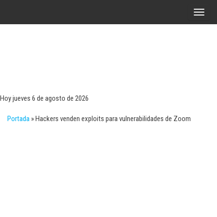
Saltar
A
al
l
contenido
t
e
r
Tecn
Noticias 
opinión
n
sobre
a
tecnologí
Hoy jueves 6 de agosto de 2026
y
r
negocio
Portada
»
Hackers venden exploits para vulnerabilidades de Zoom
l
a
n
a
v
e
g
a