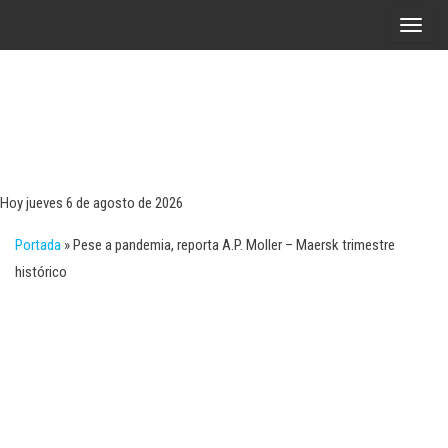
Saltar
A
al
l
contenido
t
e
r
Tecn
Noticias 
opinión
n
sobre
a
tecnologí
Hoy jueves 6 de agosto de 2026
y
r
negocio
Portada
»
Pese a pandemia, reporta A.P. Moller – Maersk trimestre
l
histórico
a
n
a
v
e
g
a