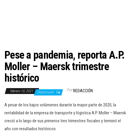
c
i
ó
n
Pese a pandemia, reporta A.P.
Moller – Maersk trimestre
histórico
Por
REDACCIÓN
febrero 10, 2021
Desactivado
A pesar de los bajos volúmenes durante la mayor parte de 2020, la
rentabilidad de la empresa de transporte y lógistica A.P. Moller – Maersk
creció a lo largo de sus primeros tres trimestres fiscales y terminó el
año con resultados históricos.