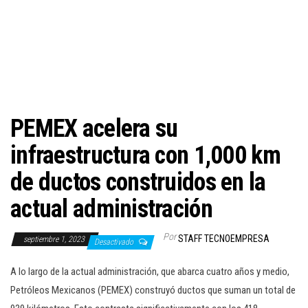
c
i
ó
n
PEMEX acelera su
infraestructura con 1,000 km
de ductos construidos en la
actual administración
Por
STAFF TECNOEMPRESA
septiembre 1, 2023
Desactivado
A lo largo de la actual administración, que abarca cuatro años y medio,
Petróleos Mexicanos (PEMEX) construyó ductos que suman un total de