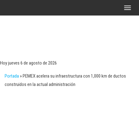
Saltar
A
al
l
contenido
t
e
r
Tecn
Noticias 
opinión
n
sobre
a
tecnologí
Hoy jueves 6 de agosto de 2026
y
r
negocio
Portada
»
PEMEX acelera su infraestructura con 1,000 km de ductos
l
construidos en la actual administración
a
n
a
v
e
g
a