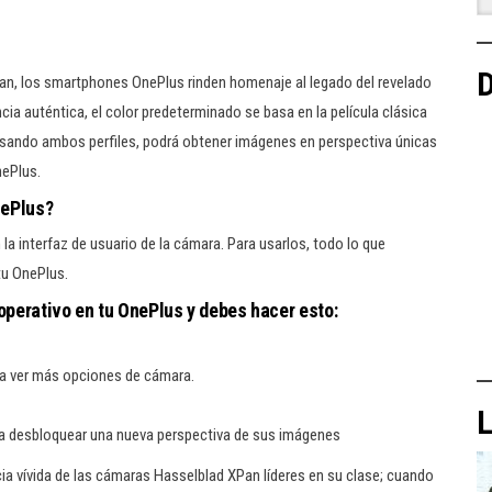
D
an, los smartphones OnePlus rinden homenaje al legado del revelado
cia auténtica, el color predeterminado se basa en la película clásica
 Usando ambos perfiles, podrá obtener imágenes en perspectiva únicas
nePlus.
nePlus?
a interfaz de usuario de la cámara. Para usarlos, todo lo que
tu OnePlus.
operativo en tu OnePlus y debes hacer esto:
ara ver más opciones de cámara.
L
ara desbloquear una nueva perspectiva de sus imágenes
a vívida de las cámaras Hasselblad XPan líderes en su clase; cuando