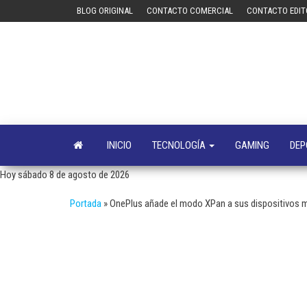
Saltar
BLOG ORIGINAL
CONTACTO COMERCIAL
CONTACTO EDIT
al
contenido
INICIO
TECNOLOGÍA
GAMING
DEP
Hoy sábado 8 de agosto de 2026
Portada
»
OnePlus añade el modo XPan a sus dispositivos 