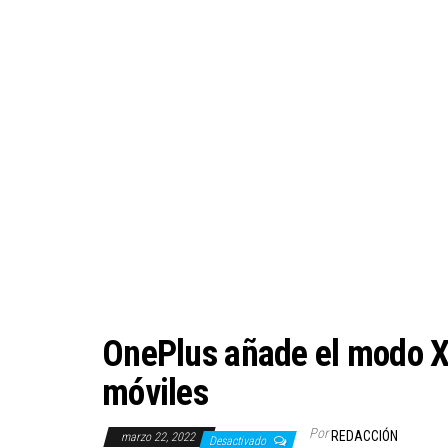
OnePlus añade el modo X
móviles
Por
REDACCIÓN
marzo 22, 2022
Desactivado