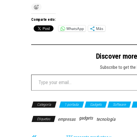
Comparte esto:
WhatsApp
Más
Discover mor
Subscribe to get the 
Type your email…
Categoría
1 portada
Gadgets
Software
gadgets
empresas
tecnología
Etiquetas