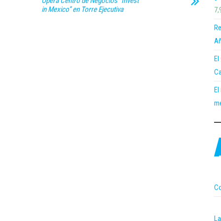
Opera Centro de Negocios “Invest
in Mexico” en Torre Ejecutiva
7,
Re
Añ
El
Ca
El
me
Co
La