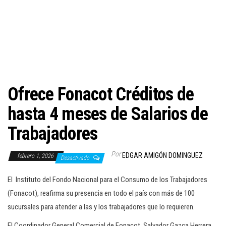
c
i
ó
n
Ofrece Fonacot Créditos de
hasta 4 meses de Salarios de
Trabajadores
Por
EDGAR AMIGÓN DOMINGUEZ
febrero 1, 2026
Desactivado
El Instituto del Fondo Nacional para el Consumo de los Trabajadores
(Fonacot), reafirma su presencia en todo el país con más de 100
sucursales para atender a las y los trabajadores que lo requieren.
El Coordinador General Comercial de Fonacot, Salvador Gazca Herrera,