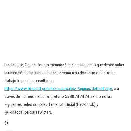
Finalmente, Gazca Herrera mencionó que el ciudadano que desee saber
la ubicación de la sucursal más cercana a su domicilio o centro de
trabajo lo puede consultar en
https://www.fonacot.gob.mx/sucursales/Paginas/default.aspx
o a
través del número nacional gratuito 55 88 74 74 74, así como las
siguientes redes sociales: Fonacot.oficial (Facebook) y
@Fonacot_oficial (Twitter).
94