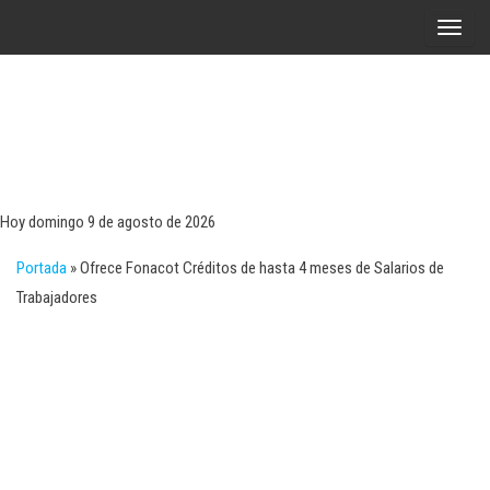
Saltar
A
al
l
contenido
t
e
r
Tecn
Noticias 
opinión
n
sobre
a
tecnologí
Hoy domingo 9 de agosto de 2026
y
r
negocio
Portada
»
Ofrece Fonacot Créditos de hasta 4 meses de Salarios de
l
Trabajadores
a
n
a
v
e
g
a