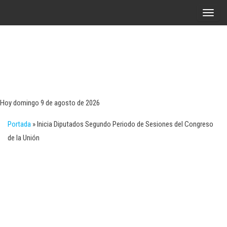
Saltar
A
al
l
contenido
t
e
r
Tecn
Noticias 
opinión
n
sobre
a
tecnologí
Hoy domingo 9 de agosto de 2026
y
r
negocio
Portada
»
Inicia Diputados Segundo Periodo de Sesiones del Congreso
l
de la Unión
a
n
a
v
e
g
a