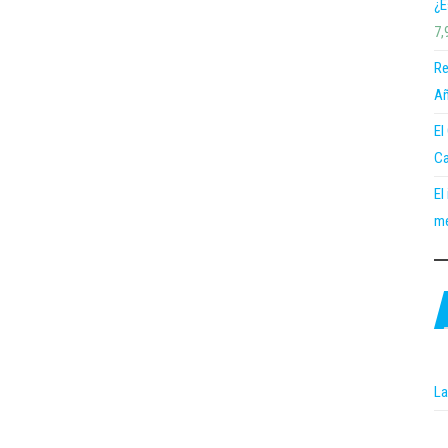
¿E
7,
Re
Añ
El
Ca
El
me
La