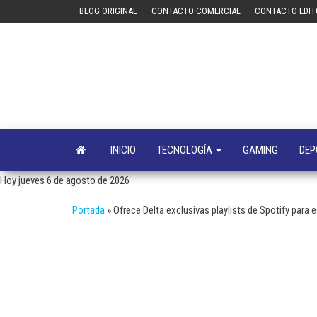
Saltar
BLOG ORIGINAL
CONTACTO COMERCIAL
CONTACTO EDIT
al
contenido
INICIO
TECNOLOGÍA
GAMING
DEP
Hoy jueves 6 de agosto de 2026
Portada
»
Ofrece Delta exclusivas playlists de Spotify para 