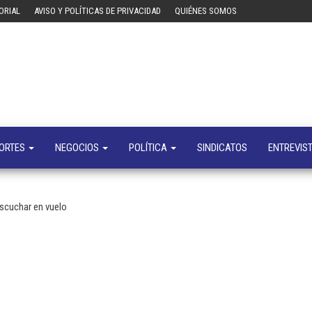
ORIAL
AVISO Y POLÍTICAS DE PRIVACIDAD
QUIÉNES SOMOS
Tecn
Noticias 
opinión
sobre
tecnologí
y
negocio
ORTES
NEGOCIOS
POLÍTICA
SINDICATOS
ENTREVIS
escuchar en vuelo