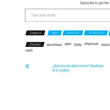
Subscribe to get the 
Type your email…
Categoría
Apps
NEGOCIOS
TECNOLOGÍA
apps
empresas
aerolíneas
Delta
músic
Etiquetas
vuelo
¿Qué son las dark stores? Skydropx
te lo explica