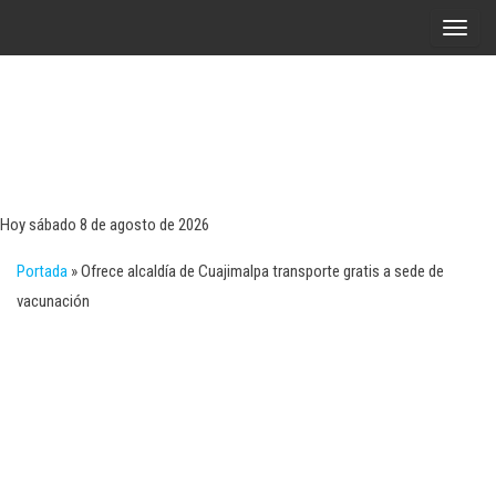
Saltar
A
al
l
contenido
t
e
r
Tecn
Noticias 
opinión
n
sobre
a
tecnologí
Hoy sábado 8 de agosto de 2026
y
r
negocio
Portada
»
Ofrece alcaldía de Cuajimalpa transporte gratis a sede de
l
vacunación
a
n
a
v
e
g
a