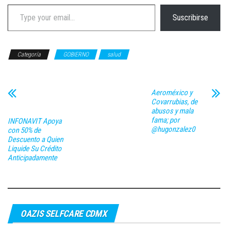
Type your email…
Suscribirse
Categoría
GOBIERNO
salud
Aeroméxico y
Covarrubias, de
abusos y mala
fama; por
INFONAVIT Apoya
@hugonzalez0
con 50% de
Descuento a Quien
Liquide Su Crédito
Anticipadamente
OAZIS SELFCARE CDMX