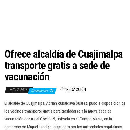
c
i
ó
n
Ofrece alcaldía de Cuajimalpa
transporte gratis a sede de
vacunación
Por
REDACCIÓN
julio 7, 2021
Desactivado
El alcalde de Cuajimalpa, Adrián Rubalcava Suárez, puso a disposición de
los vecinos transporte gratis para trasladarse a la nueva sede de
vacunación contra el Covid-19; ubicada en el Campo Marte, en la
demarcación Miguel Hidalgo, dispuesta por las autoridades capitalinas.