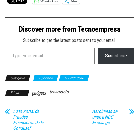
WhatsApp
Más
Discover more from Tecnoempresa
Subscribe to get the latest posts sent to your email.
Type your email…
Suscribirse
Categoría
1 portada
TECNOLOGÍA
tecnología
gadgets
Etiquetas
Listo Portal de
Aerolíneas se
Fraudes
unen a NDC
Financieros de la
Exchange
Condusef