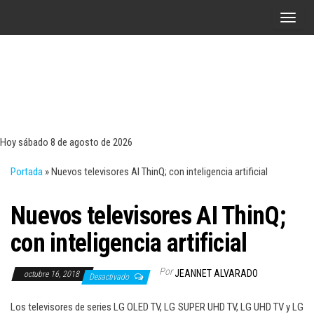
Saltar
A
al
l
contenido
t
e
r
Tecn
Noticias 
opinión
n
sobre
a
tecnologí
Hoy sábado 8 de agosto de 2026
y
r
negocio
Portada
»
Nuevos televisores AI ThinQ; con inteligencia artificial
l
a
Nuevos televisores AI ThinQ;
n
a
con inteligencia artificial
v
e
Por
JEANNET ALVARADO
octubre 16, 2018
Desactivado
g
a
Los televisores de series LG OLED TV, LG SUPER UHD TV, LG UHD TV y LG