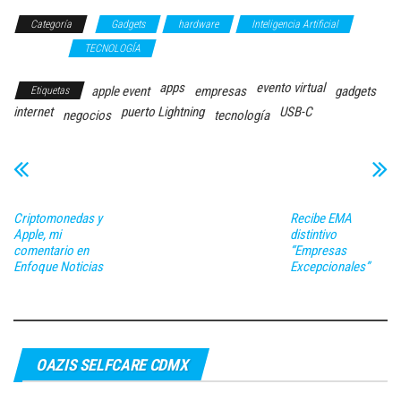
Categoría
Gadgets
hardware
Inteligencia Artificial
Software
TECNOLOGÍA
apps
evento virtual
apple event
empresas
gadgets
Etiquetas
internet
puerto Lightning
USB-C
negocios
tecnología
Criptomonedas y
Recibe EMA
Apple, mi
distintivo
comentario en
“Empresas
Enfoque Noticias
Excepcionales”
OAZIS SELFCARE CDMX