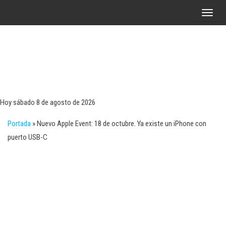
Saltar
A
al
l
contenido
t
e
r
Tecn
Noticias 
opinión
n
sobre
a
tecnologí
Hoy sábado 8 de agosto de 2026
y
r
negocio
Portada
»
Nuevo Apple Event: 18 de octubre. Ya existe un iPhone con
l
puerto USB-C
a
n
a
v
e
g
a