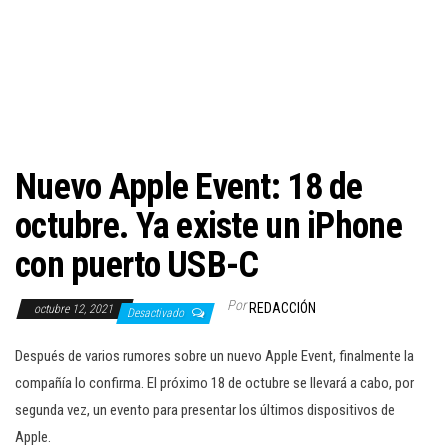
c
i
ó
n
Nuevo Apple Event: 18 de
octubre. Ya existe un iPhone
con puerto USB-C
Por
REDACCIÓN
octubre 12, 2021
Desactivado
Después de varios rumores sobre un nuevo Apple Event, finalmente la
compañía lo confirma. El próximo 18 de octubre se llevará a cabo, por
segunda vez, un evento para presentar los últimos dispositivos de
Apple.