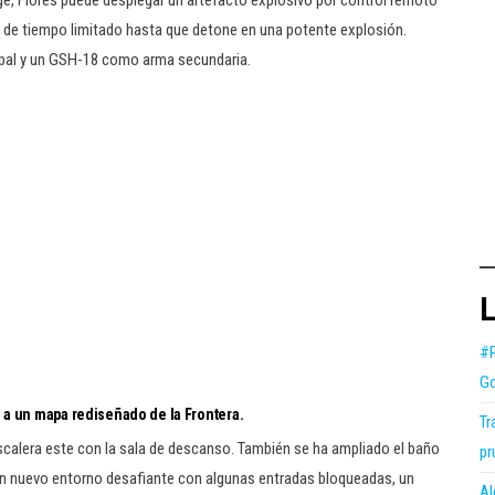
e, Flores puede desplegar un artefacto explosivo por control remoto
o de tiempo limitado hasta que detone en una potente explosión.
pal y un GSH-18 como arma secundaria.
L
#P
Go
a un mapa rediseñado de la Frontera.
Tr
scalera este con la sala de descanso. También se ha ampliado el baño
pr
un nuevo entorno desafiante con algunas entradas bloqueadas, un
Al