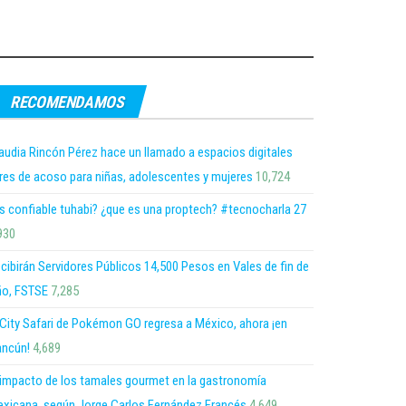
RECOMENDAMOS
audia Rincón Pérez hace un llamado a espacios digitales
bres de acoso para niñas, adolescentes y mujeres
10,724
s confiable tuhabi? ¿que es una proptech? #tecnocharla 27
930
cibirán Servidores Públicos 14,500 Pesos en Vales de fin de
o, FSTSE
7,285
 City Safari de Pokémon GO regresa a México, ahora ¡en
ncún!
4,689
 impacto de los tamales gourmet en la gastronomía
xicana, según Jorge Carlos Fernández Francés
4,649