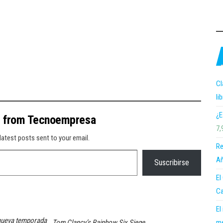
Cl
li
¿E
e from Tecnoempresa
7,
latest posts sent to your email.
Re
Añ
Suscribirse
El
Ca
El
nueva temporada
me
Tom Clancy’s Rainbow Six Siege