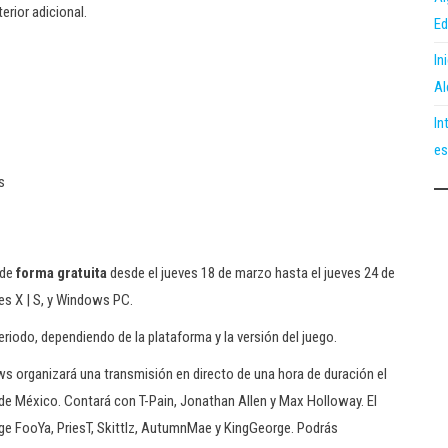
erior adicional.
Ed
In
Al
In
es
s
 de
forma gratuita
desde el jueves 18 de marzo hasta el jueves 24 de
es X | S, y Windows PC.
iodo, dependiendo de la plataforma y la versión del juego.
ws organizará una transmisión en directo de una hora de duración el
o de México. Contará con T-Pain, Jonathan Allen y Max Holloway. El
ege FooYa, PriesT, Skittlz, AutumnMae y KingGeorge. Podrás