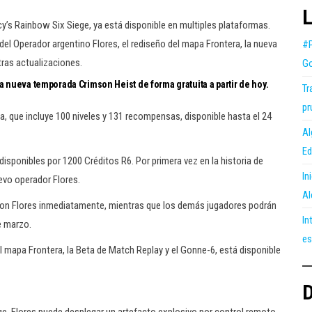
L
y’s Rainbow Six Siege, ya está disponible en multiples plataformas.
l Operador argentino Flores, el rediseño del mapa Frontera, la nueva
#P
tras actualizaciones.
Go
a nueva temporada Crimson Heist de forma gratuita a partir de hoy.
Tr
pr
, que incluye 100 niveles y 131 recompensas, disponible hasta el 24
Al
Ed
disponibles por 1200 Créditos R6. Por primera vez en la historia de
In
evo operador Flores.
Al
 con Flores inmediatamente, mientras que los demás jugadores podrán
In
e marzo.
es
l mapa Frontera, la Beta de Match Replay y el Gonne-6, está disponible
D