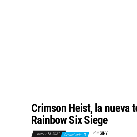
Crimson Heist, la nueva 
Rainbow Six Siege
Por
GINY
marzo 18, 2021
Desactivado