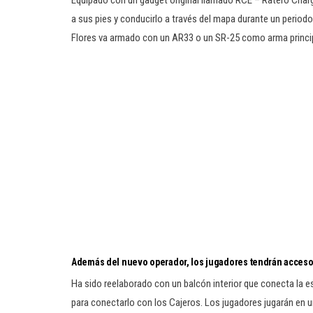
Equipado con un gadget original llamado RCE – Ratero Charg
a sus pies y conducirlo a través del mapa durante un period
Flores va armado con un AR33 o un SR-25 como arma princi
Además del nuevo operador, los jugadores tendrán acceso 
Ha sido reelaborado con un balcón interior que conecta la e
para conectarlo con los Cajeros. Los jugadores jugarán en 