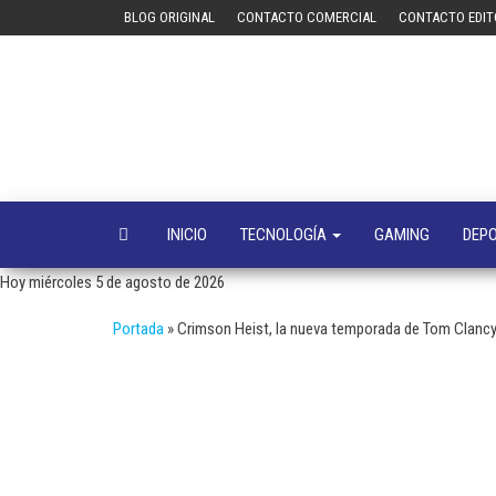
Saltar
BLOG ORIGINAL
CONTACTO COMERCIAL
CONTACTO EDIT
al
contenido
INICIO
TECNOLOGÍA
GAMING
DEP
Hoy miércoles 5 de agosto de 2026
Portada
»
Crimson Heist, la nueva temporada de Tom Clancy