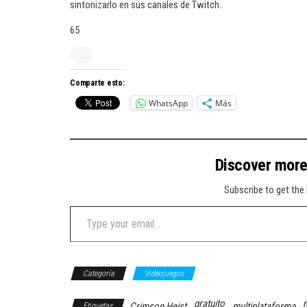
sintonizarlo en sus canales de Twitch.
65
Comparte esto:
WhatsApp
Más
Discover mor
Subscribe to get the 
Type your email…
Categoría
Videojuegos
gratuito
Crimson Heist
multiplataforma
Etiquetas