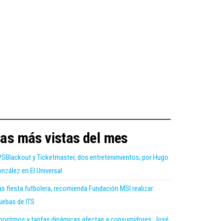
as más vistas del mes
SBlackout y Ticketmaster, dos entretenimientos; por Hugo
nzález en El Universal
as fiesta futbolera, recomienda Fundación MSI realizar
uebas de ITS
goritmos y tarifas dinámicas afectan a consumidores: José