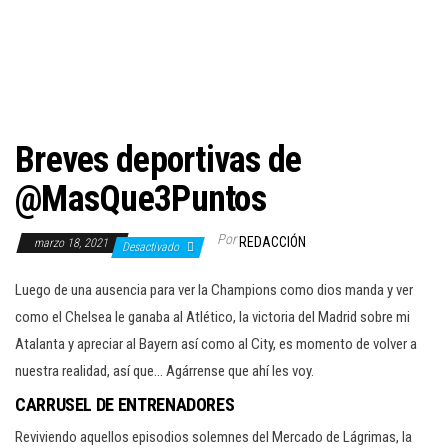
c
i
ó
n
Breves deportivas de
@MasQue3Puntos
Por
REDACCIÓN
marzo 18, 2021
Desactivado
Luego de una ausencia para ver la Champions como dios manda y ver
como el Chelsea le ganaba al Atlético, la victoria del Madrid sobre mi
Atalanta y apreciar al Bayern así como al City, es momento de volver a
nuestra realidad, así que… Agárrense que ahí les voy.
CARRUSEL DE ENTRENADORES
Reviviendo aquellos episodios solemnes del Mercado de Lágrimas, la