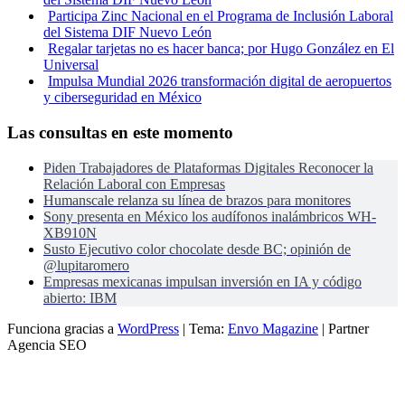
Participa Zinc Nacional en el Programa de Inclusión Laboral
del Sistema DIF Nuevo León
Regalar tarjetas no es hacer banca; por Hugo González en El
Universal
Impulsa Mundial 2026 transformación digital de aeropuertos
y ciberseguridad en México
Las consultas en este momento
Piden Trabajadores de Plataformas Digitales Reconocer la
Relación Laboral con Empresas
Humanscale relanza su línea de brazos para monitores
Sony presenta en México los audífonos inalámbricos WH-
XB910N
Susto Ejecutivo color chocolate desde BC; opinión de
@lupitaromero
Empresas mexicanas impulsan inversión en IA y código
abierto: IBM
Funciona gracias a
WordPress
|
Tema:
Envo Magazine
| Partner
Agencia SEO