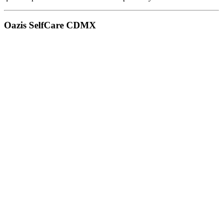
Oazis SelfCare CDMX