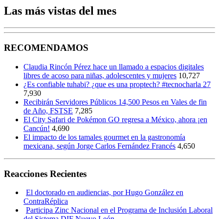
Las más vistas del mes
RECOMENDAMOS
Claudia Rincón Pérez hace un llamado a espacios digitales
libres de acoso para niñas, adolescentes y mujeres
10,727
¿Es confiable tuhabi? ¿que es una proptech? #tecnocharla 27
7,930
Recibirán Servidores Públicos 14,500 Pesos en Vales de fin
de Año, FSTSE
7,285
El City Safari de Pokémon GO regresa a México, ahora ¡en
Cancún!
4,690
El impacto de los tamales gourmet en la gastronomía
mexicana, según Jorge Carlos Fernández Francés
4,650
Reacciones Recientes
El doctorado en audiencias, por Hugo González en
ContraRéplica
Participa Zinc Nacional en el Programa de Inclusión Laboral
del Sistema DIF Nuevo León