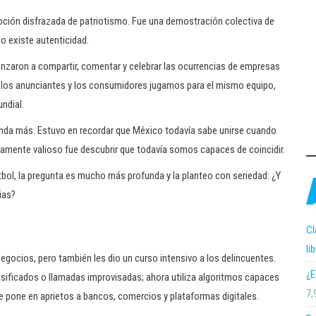
oción disfrazada de patriotismo. Fue una demostración colectiva de
o existe autenticidad.
enzaron a compartir, comentar y celebrar las ocurrencias de empresas
 los anunciantes y los consumidores jugamos para el mismo equipo,
ndial.
ronda más. Estuvo en recordar que México todavía sabe unirse cuando
amente valioso fue descubrir que todavía somos capaces de coincidir.
utbol, la pregunta es mucho más profunda y la planteo con seriedad: ¿Y
ias?
Cl
li
s negocios, pero también les dio un curso intensivo a los delincuentes.
¿E
sificados o llamadas improvisadas; ahora utiliza algoritmos capaces
7,
e pone en aprietos a bancos, comercios y plataformas digitales.