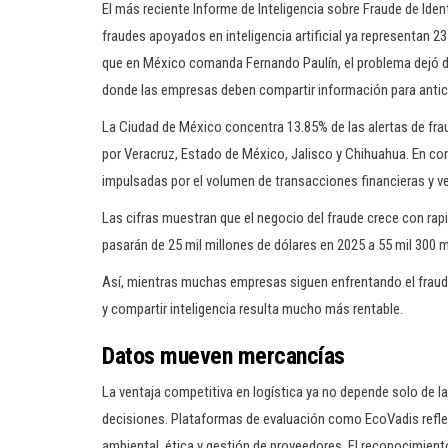
El más reciente Informe de Inteligencia sobre Fraude de Iden
fraudes apoyados en inteligencia artificial ya representan 2
que en México comanda Fernando Paulín, el problema dejó de 
donde las empresas deben compartir información para antici
La Ciudad de México concentra 13.85% de las alertas de fraud
por Veracruz, Estado de México, Jalisco y Chihuahua. En con
impulsadas por el volumen de transacciones financieras y ve
Las cifras muestran que el negocio del fraude crece con rapi
pasarán de 25 mil millones de dólares en 2025 a 55 mil 300 m
Así, mientras muchas empresas siguen enfrentando el fraude
y compartir inteligencia resulta mucho más rentable.
Datos mueven mercancías
La ventaja competitiva en logística ya no depende solo de la
decisiones. Plataformas de evaluación como EcoVadis refle
ambiental, ética y gestión de proveedores. El reconocimient