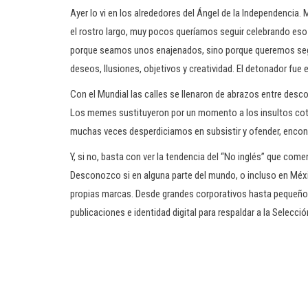
Ayer lo vi en los alrededores del Ángel de la Independencia.
el rostro largo, muy pocos queríamos seguir celebrando eso 
porque seamos unos enajenados, sino porque queremos seg
deseos, Ilusiones, objetivos y creatividad. El detonador fue e
Con el Mundial las calles se llenaron de abrazos entre desc
Los memes sustituyeron por un momento a los insultos cotid
muchas veces desperdiciamos en subsistir y ofender, encont
Y, si no, basta con ver la tendencia del “No inglés” que com
Desconozco si en alguna parte del mundo, o incluso en Méxi
propias marcas. Desde grandes corporativos hasta pequeñ
publicaciones e identidad digital para respaldar a la Selecc