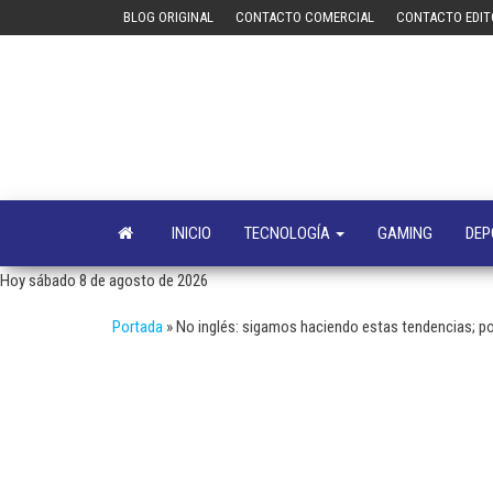
Saltar
BLOG ORIGINAL
CONTACTO COMERCIAL
CONTACTO EDIT
al
contenido
INICIO
TECNOLOGÍA
GAMING
DEP
Hoy sábado 8 de agosto de 2026
Portada
»
No inglés: sigamos haciendo estas tendencias; po