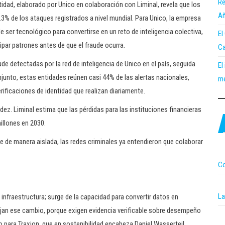
Re
tidad, elaborado por Unico en colaboración con Liminal, revela que los
Añ
3.3% de los ataques registrados a nivel mundial. Para Unico, la empresa
ser tecnológico para convertirse en un reto de inteligencia colectiva,
El
par patrones antes de que el fraude ocurra.
Ca
e detectadas por la red de inteligencia de Unico en el país, seguida
El
junto, estas entidades reúnen casi 44% de las alertas nacionales,
me
rificaciones de identidad que realizan diariamente.
dez. Liminal estima que las pérdidas para las instituciones financieras
illones en 2030.
 de manera aislada, las redes criminales ya entendieron que colaborar
Co
La
 infraestructura; surge de la capacidad para convertir datos en
jan ese cambio, porque exigen evidencia verificable sobre desempeño
o para Traxion, que en sostenibilidad encabeza Daniel Wasserteil,