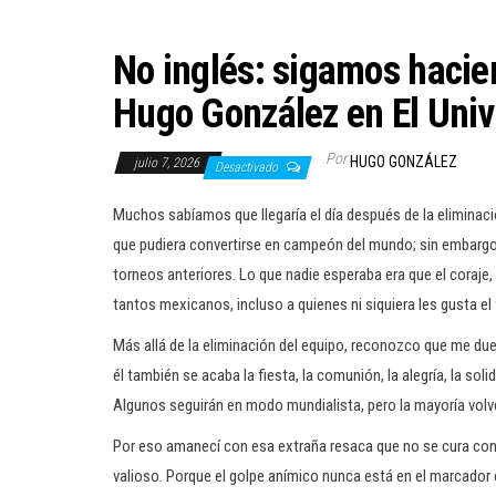
No inglés: sigamos hacie
Hugo González en El Univ
Por
HUGO GONZÁLEZ
julio 7, 2026
Desactivado
Muchos sabíamos que llegaría el día después de la eliminac
que pudiera convertirse en campeón del mundo; sin embarg
torneos anteriores. Lo que nadie esperaba era que el coraje, l
tantos mexicanos, incluso a quienes ni siquiera les gusta el 
Más allá de la eliminación del equipo, reconozco que me due
él también se acaba la fiesta, la comunión, la alegría, la sol
Algunos seguirán en modo mundialista, pero la mayoría volver
Por eso amanecí con esa extraña resaca que no se cura con
valioso. Porque el golpe anímico nunca está en el marcador e