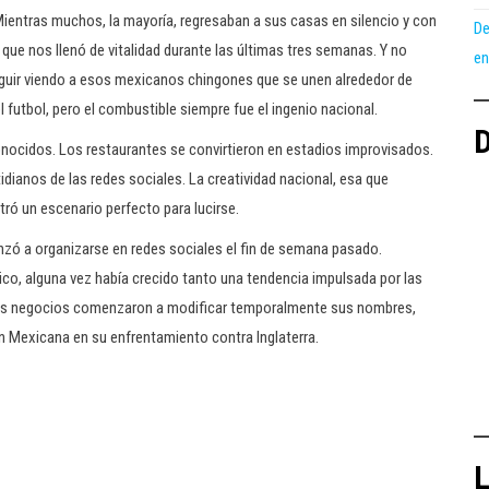
 Mientras muchos, la mayoría, regresaban a sus casas en silencio y con
De
que nos llenó de vitalidad durante las últimas tres semanas. Y no
en
uir viendo a esos mexicanos chingones que se unen alrededor de
l futbol, pero el combustible siempre fue el ingenio nacional.
D
onocidos. Los restaurantes se convirtieron en estadios improvisados.
ianos de las redes sociales. La creatividad nacional, esa que
ró un escenario perfecto para lucirse.
enzó a organizarse en redes sociales el fin de semana pasado.
co, alguna vez había crecido tanto una tendencia impulsada por las
os negocios comenzaron a modificar temporalmente sus nombres,
ión Mexicana en su enfrentamiento contra Inglaterra.
L