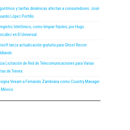
goritmos y tarifas dinámicas afectan a consumidores: José
uardo López Portillo
 registro telefónico, como limpiar frijoles; por Hugo
nzález en El Universal
isoft lanza actualización gratuita para Ghost Recon
ldlands
icia Licitación de Red de Telecomunicaciones para Varias
tas de Trenes
signa Veeam a Fernando Zambrana como Country Manager
 México