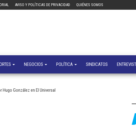
ORIAL
AVISO Y POLÍTICAS DE PRIVACIDAD
QUIÉNES SOMOS
Tecn
Noticias 
opinión
sobre
tecnologí
y
negocio
ORTES
NEGOCIOS
POLÍTICA
SINDICATOS
ENTREVIS
r Hugo González en El Universal