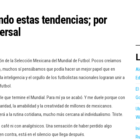
ndo estas tendencias; por
ersal
L
ión de la Selección Mexicana del Mundial de Futbol. Pocos creíamos
o, muchos sí pensábamos que podía hacer un mejor papel que en
Al
a inteligencia y el orgullo de los futbolistas nacionales lograran unir a
Ed
futbol.
El
Go
le que termine el Mundial. Para mí ya se acabó. Y me duele porque con
idaridad, la amabilidad y la creatividad de millones de mexicanos.
Ub
á a la rutina cotidiana, mucho más cercana al individualismo. Triste.
Wi
 café ni con analgésicos. Una sensación de haber perdido algo
In
n contra, está en el silencio que llega después.
Ru