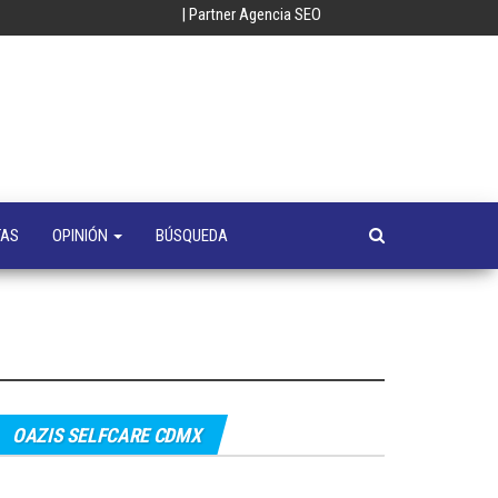
| Partner Agencia SEO
oempresa
y
a
s
TAS
OPINIÓN
BÚSQUEDA
OAZIS SELFCARE CDMX