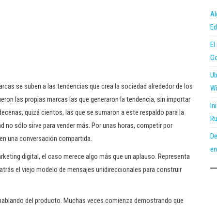
Al
Ed
El
Go
Ub
 marcas se suben a las tendencias que crea la sociedad alrededor de los
Wi
eron las propias marcas las que generaron la tendencia, sin importar
In
decenas, quizá cientos, las que se sumaron a este respaldo para la
Ru
d no sólo sirve para vender más. Por unas horas, competir por
De
r en una conversación compartida.
en
keting digital, el caso merece algo más que un aplauso. Representa
atrás el viejo modelo de mensajes unidireccionales para construir
 hablando del producto. Muchas veces comienza demostrando que