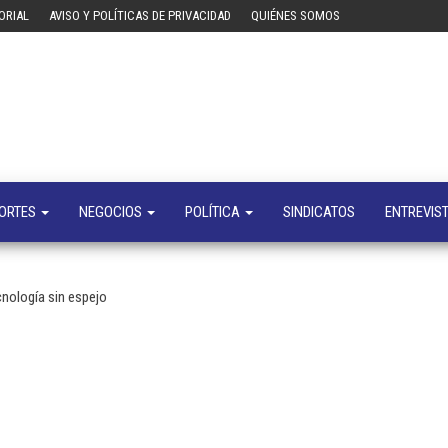
ORIAL
AVISO Y POLÍTICAS DE PRIVACIDAD
QUIÉNES SOMOS
Tecn
Noticias 
opinión
sobre
tecnologí
y
negocio
ORTES
NEGOCIOS
POLÍTICA
SINDICATOS
ENTREVIS
cnología sin espejo