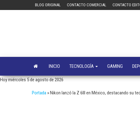
Saltar
BLOG ORIGINAL
CONTACTO COMERCIAL
CONTACTO EDIT
al
contenido
INICIO
TECNOLOGÍA
GAMING
DEP
Hoy miércoles 5 de agosto de 2026
Portada
»
Nikon lanzó la Z 6III en México, destacando su te