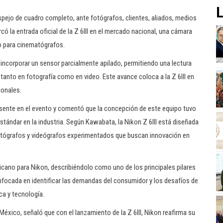
L
spejo de cuadro completo, ante fotógrafos, clientes, aliados, medios
 la entrada oficial de la Z 6III en el mercado nacional, una cámara
 para cinematógrafos.
incorporar un sensor parcialmente apilado, permitiendo una lectura
 tanto en fotografía como en video. Este avance coloca a la Z 6III en
ionales.
resente en el evento y comentó que la concepción de este equipo tuvo
tándar en la industria. Según Kawabata, la Nikon Z 6III está diseñada
fotógrafos y videógrafos experimentados que buscan innovación en
ano para Nikon, describiéndolo como uno de los principales pilares
nfocada en identificar las demandas del consumidor y los desafíos de
ca y tecnología.
 México, señaló que con el lanzamiento de la Z 6III, Nikon reafirma su