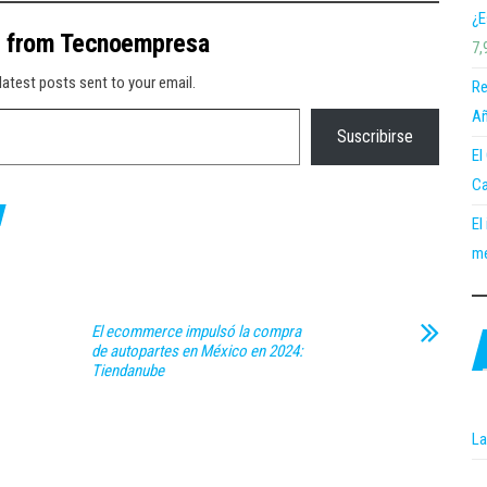
¿E
e from Tecnoempresa
7,
latest posts sent to your email.
Re
Añ
Suscribirse
El
Ca
El
me
El ecommerce impulsó la compra
de autopartes en México en 2024:
Tiendanube
La