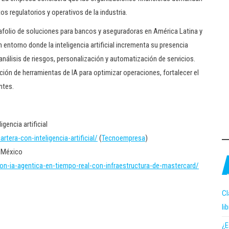
s regulatorios y operativos de la industria.
tafolio de soluciones para bancos y aseguradoras en América Latina y
entorno donde la inteligencia artificial incrementa su presencia
nálisis de riesgos, personalización y automatización de servicios.
ción de herramientas de IA para optimizar operaciones, fortalecer el
ntes.
gencia artificial
era-con-inteligencia-artificial/
(
Tecnoempresa
)
n México
-ia-agentica-en-tiempo-real-con-infraestructura-de-mastercard/
Cl
li
¿E