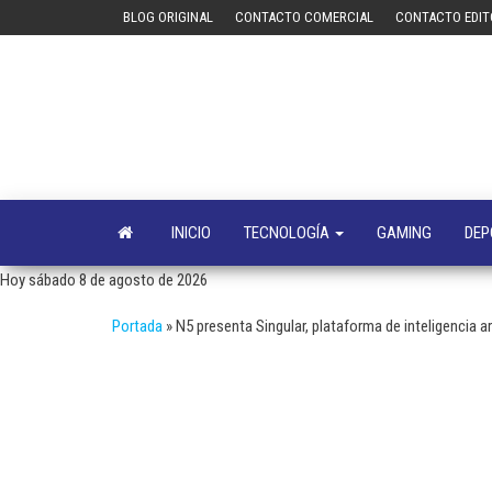
Saltar
BLOG ORIGINAL
CONTACTO COMERCIAL
CONTACTO EDIT
al
contenido
INICIO
TECNOLOGÍA
GAMING
DEP
Hoy sábado 8 de agosto de 2026
Portada
»
N5 presenta Singular, plataforma de inteligencia ar