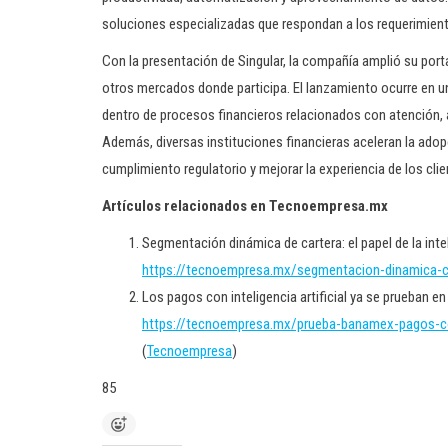
soluciones especializadas que respondan a los requerimiento
Con la presentación de Singular, la compañía amplió su por
otros mercados donde participa. El lanzamiento ocurre en un 
dentro de procesos financieros relacionados con atención, a
Además, diversas instituciones financieras aceleran la adop
cumplimiento regulatorio y mejorar la experiencia de los clie
Artículos relacionados en Tecnoempresa.mx
Segmentación dinámica de cartera: el papel de la inteli
https://tecnoempresa.mx/segmentacion-dinamica-cart
Los pagos con inteligencia artificial ya se prueban e
https://tecnoempresa.mx/prueba-banamex-pagos-con
(
Tecnoempresa
)
85