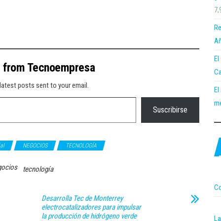
7,
Re
Añ
El
e from Tecnoempresa
Ca
latest posts sent to your email.
El
me
Suscribirse
ial
NEGOCIOS
TECNOLOGÍA
gocios
tecnología
Co
Desarrolla Tec de Monterrey
electrocatalizadores para impulsar
la producción de hidrógeno verde
La