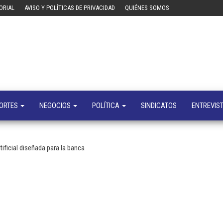
ORIAL
AVISO Y POLÍTICAS DE PRIVACIDAD
QUIÉNES SOMOS
Tecn
Noticias 
opinión
sobre
tecnologí
y
negocio
ORTES
NEGOCIOS
POLÍTICA
SINDICATOS
ENTREVIS
tificial diseñada para la banca