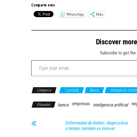
Comparte esto:
WhatsApp
Más
Discover mor
Subscribe to get the 
Type your email…
Categoría
1 portada
Banca
Inteligencia Artific
empresas
ne
banca
inteligencia artificial
Etiquetas
Enfermedad de Batten: diagnosticar
a tiempo también es innovar