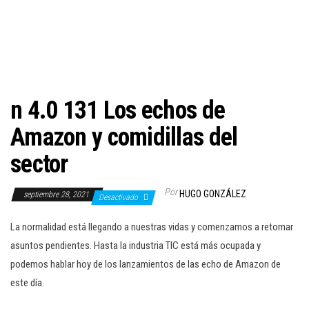
c
i
ó
n
n 4.0 131 Los echos de
Amazon y comidillas del
sector
Por
HUGO GONZÁLEZ
septiembre 28, 2021
Desactivado
La normalidad está llegando a nuestras vidas y comenzamos a retomar
asuntos pendientes. Hasta la industria TIC está más ocupada y
podemos hablar hoy de los lanzamientos de las echo de Amazon de
este día.