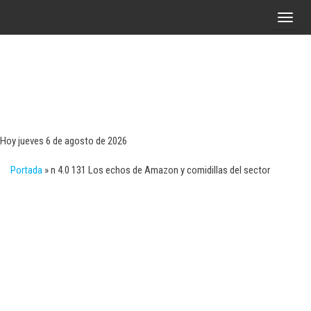
Saltar
A
al
l
contenido
t
e
r
Tecn
Noticias 
opinión
n
sobre
a
tecnologí
Hoy jueves 6 de agosto de 2026
y
r
negocio
Portada
»
n 4.0 131 Los echos de Amazon y comidillas del sector
l
a
n
a
v
e
g
a