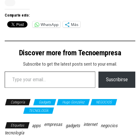
Comparte esto:
WhatsApp
Más
Discover more from Tecnoempresa
Subscribe to get the latest posts sent to your email.
Type your email…
Suscribirse
Categoría
Gadgets
Hugo González
NEGOCIOS
OPINIÓN
TECNOLOGÍA
empresas
internet
apps
gadgets
negocios
Etiquetas
tecnología