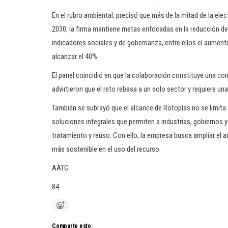
En el rubro ambiental, precisó que más de la mitad de la elec
2030, la firma mantiene metas enfocadas en la reducción d
indicadores sociales y de gobernanza, entre ellos el aument
alcanzar el 40%.
El panel coincidió en que la colaboración constituye una cond
advirtieron que el reto rebasa a un solo sector y requiere un
También se subrayó que el alcance de Rotoplas no se limita 
soluciones integrales que permiten a industrias, gobiernos y
tratamiento y reúso. Con ello, la empresa busca ampliar el a
más sostenible en el uso del recurso.
AATG
84
Comparte esto: