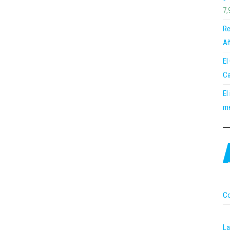
7,
Re
Añ
El
Ca
El
me
Co
La