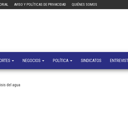
ORIAL
AVISO Y POLÍTICAS DE PRIVACIDAD
QUIÉNES SOMOS
Tecn
Noticias 
opinión
sobre
tecnologí
y
negocio
ORTES
NEGOCIOS
POLÍTICA
SINDICATOS
ENTREVIS
isis del agua