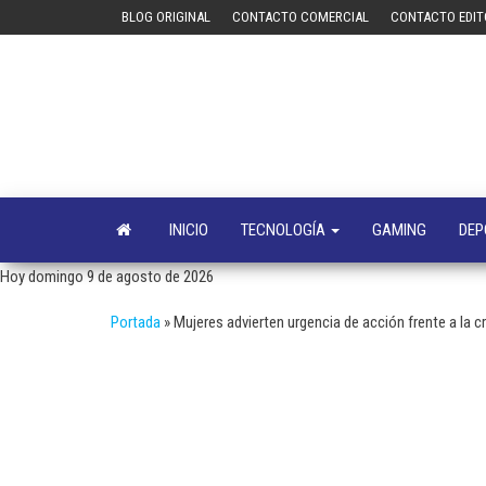
Saltar
BLOG ORIGINAL
CONTACTO COMERCIAL
CONTACTO EDIT
al
contenido
INICIO
TECNOLOGÍA
GAMING
DEP
Hoy domingo 9 de agosto de 2026
Portada
»
Mujeres advierten urgencia de acción frente a la cr