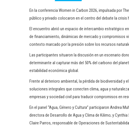
En la conferencia Women in Carbon 2026, impulsada por Th
público y privado colocaron en el centro del debate la crisis
El encuentro abrió un espacio de intercambio estratégico e
de financiamiento, dinámicas de mercado y compromisos vinc
contexto marcado por la presión sobre los recursos natural
Las participantes situaron la discusión en un escenario d
determinante al capturar más del 50% del carbono del planeta. 
estabilidad económica global.
Frente al deterioro ambiental, la pérdida de biodiversidad y 
soluciones integrales que conecten clima, agua y naturaleza
empresas y sociedad civil para traducir compromisos en res
En el panel “Agua, Género y Cultura” participaron Andrea Mu
directora de Desarrollo de Agua y Clima de Kilimo; y Cynthia
Claire Parros, responsable de Operaciones de Sustentabili