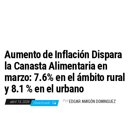
c
i
ó
n
Aumento de Inflación Dispara
la Canasta Alimentaria en
marzo: 7.6% en el ámbito rural
y 8.1 % en el urbano
Por
EDGAR AMIGÓN DOMINGUEZ
abril 13, 2026
Desactivado