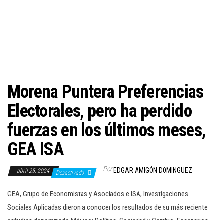
c
i
ó
n
Morena Puntera Preferencias
Electorales, pero ha perdido
fuerzas en los últimos meses,
GEA ISA
Por
EDGAR AMIGÓN DOMINGUEZ
abril 25, 2024
Desactivado
GEA, Grupo de Economistas y Asociados e ISA, Investigaciones
Sociales Aplicadas dieron a conocer los resultados de su más reciente