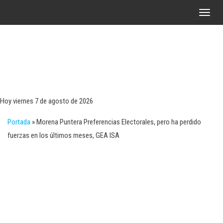
Saltar
A
al
l
contenido
t
e
r
Tecn
Noticias 
opinión
n
sobre
a
tecnologí
Hoy viernes 7 de agosto de 2026
y
r
negocio
Portada
»
Morena Puntera Preferencias Electorales, pero ha perdido
l
fuerzas en los últimos meses, GEA ISA
a
n
a
v
e
g
a