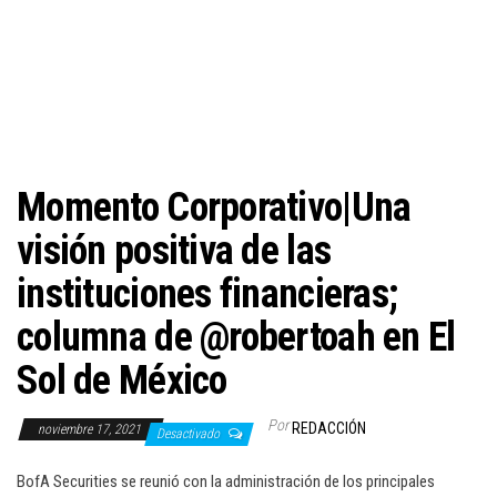
c
i
ó
n
Momento Corporativo|Una
visión positiva de las
instituciones financieras;
columna de @robertoah en El
Sol de México
Por
REDACCIÓN
noviembre 17, 2021
Desactivado
BofA Securities se reunió con la administración de los principales