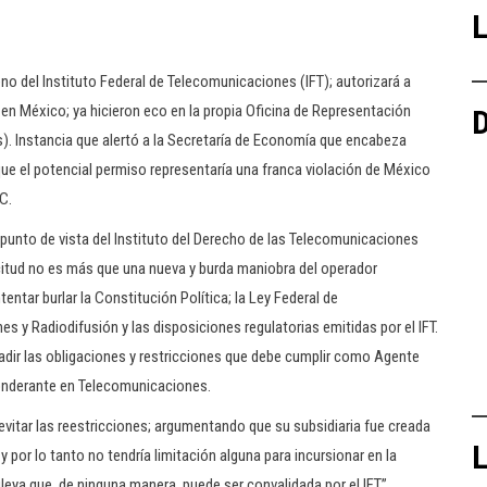
L
eno del Instituto Federal de Telecomunicaciones (IFT); autorizará a
a en México; ya hicieron eco en la propia Oficina de Representación
D
). Instancia que alertó a la Secretaría de Economía que encabeza
 que el potencial permiso representaría una franca violación de México
C.
 punto de vista del Instituto del Derecho de las Telecomunicaciones
icitud no es más que una nueva y burda maniobra del operador
entar burlar la Constitución Política; la Ley Federal de
s y Radiodifusión y las disposiciones regulatorias emitidas por el IFT.
dir las obligaciones y restricciones que debe cumplir como Agente
nderante en Telecomunicaciones.
evitar las reestricciones; argumentando que su subsidiaria fue creada
L
 por lo tanto no tendría limitación alguna para incursionar en la
uleya que, de ninguna manera, puede ser convalidada por el IFT”.