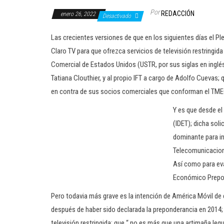
Por
REDACCIÓN
enero 26, 2022
Desactivado
Las crecientes versiones de que en los siguientes días el Pl
Claro TV para que ofrezca servicios de televisión restringid
Comercial de Estados Unidos (USTR, por sus siglas en inglés
Tatiana Clouthier, y al propio IFT a cargo de Adolfo Cuevas;
en contra de sus socios comerciales que conforman el TME
Y es que desde el
(IDET); dicha sol
dominante para int
Telecomunicacione
Así como para eva
Económico Prepo
Pero todavia más grave es la intención de América Móvil de 
después de haber sido declarada la preponderancia en 2014; y
televisión restringida; que “ no es más que una artimaña leg