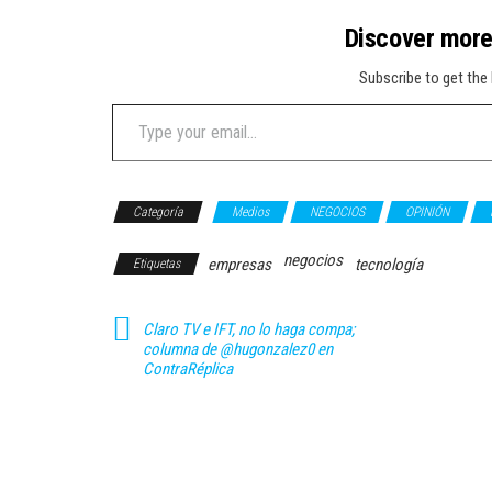
Discover mor
Subscribe to get the 
Type your email…
Categoría
Medios
NEGOCIOS
OPINIÓN
negocios
empresas
tecnología
Etiquetas
Claro TV e IFT, no lo haga compa;
columna de @hugonzalez0 en
ContraRéplica