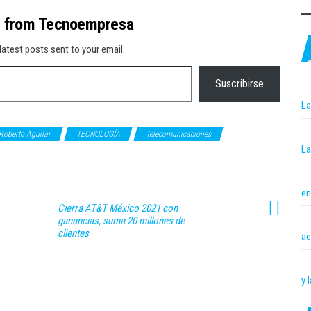
e from Tecnoempresa
latest posts sent to your email.
Suscribirse
La
Roberto Aguilar
TECNOLOGÍA
Telecomunicaciones
La
en
Cierra AT&T México 2021 con
ganancias, suma 20 millones de
clientes
ae
y 