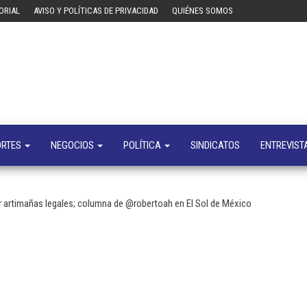
ORIAL
AVISO Y POLÍTICAS DE PRIVACIDAD
QUIÉNES SOMOS
Tecn
Noticias 
opinión
sobre
tecnologí
y
negocio
ORTES
NEGOCIOS
POLÍTICA
SINDICATOS
ENTREVIST
ar artimañas legales; columna de @robertoah en El Sol de México