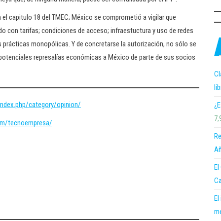
en el capitulo 18 del TMEC; México se comprometió a vigilar que
o con tarifas; condiciones de acceso; infraestuctura y uso de redes
 prácticas monopólicas. Y de concretarse la autorización, no sólo se
o potenciales represalías económicas a México de parte de sus socios
Cl
li
ndex.php/category/opinion/
¿E
7,
om/tecnoempresa/
Re
Añ
El
Ca
El
me