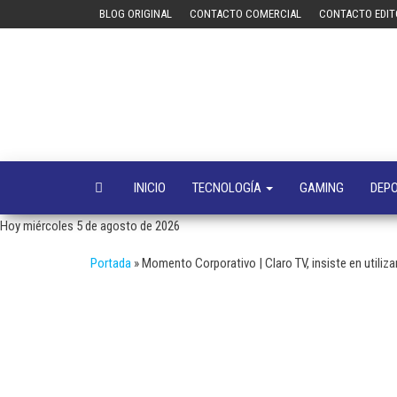
Saltar
BLOG ORIGINAL
CONTACTO COMERCIAL
CONTACTO EDIT
al
contenido
INICIO
TECNOLOGÍA
GAMING
DEP
Hoy miércoles 5 de agosto de 2026
Portada
»
Momento Corporativo | Claro TV, insiste en utiliz