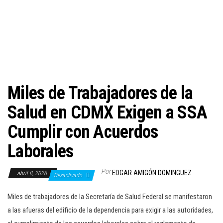
c
i
ó
n
Miles de Trabajadores de la
Salud en CDMX Exigen a SSA
Cumplir con Acuerdos
Laborales
Por
EDGAR AMIGÓN DOMINGUEZ
abril 8, 2026
Desactivado
Miles de trabajadores de la Secretaría de Salud Federal se manifestaron
a las afueras del edificio de la dependencia para exigir a las autoridades,