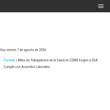
Saltar
A
al
l
contenido
t
e
r
Tecn
Noticias 
opinión
n
sobre
a
tecnologí
Hoy viernes 7 de agosto de 2026
y
r
negocio
Portada
»
Miles de Trabajadores de la Salud en CDMX Exigen a SSA
l
Cumplir con Acuerdos Laborales
a
n
a
v
e
g
a