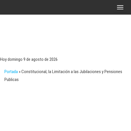
Saltar
A
al
l
contenido
t
e
r
Tecn
Noticias 
opinión
n
sobre
a
tecnologí
Hoy domingo 9 de agosto de 2026
y
r
negocio
Portada
»
Constitucional, la Limitación a las Jubilaciones y Pensiones
l
Publicas
a
n
a
v
e
g
a