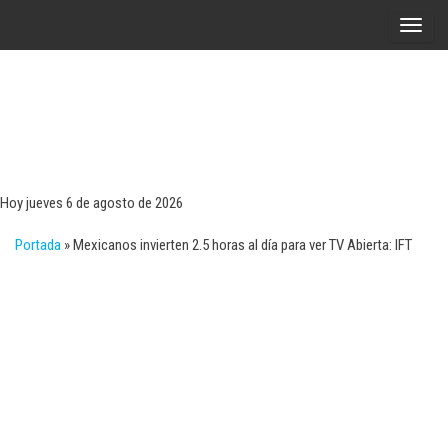
Saltar
A
al
l
contenido
t
e
r
Tecn
Noticias 
opinión
n
sobre
a
tecnologí
Hoy jueves 6 de agosto de 2026
y
r
negocio
Portada
»
Mexicanos invierten 2.5 horas al día para ver TV Abierta: IFT
l
a
n
a
v
e
g
a