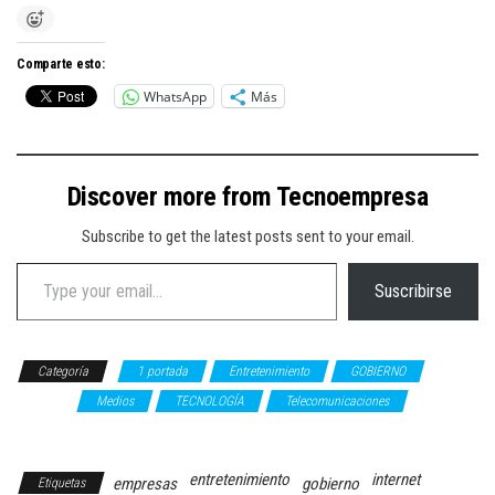
Comparte esto:
WhatsApp
Más
Discover more from Tecnoempresa
Subscribe to get the latest posts sent to your email.
Type your email…
Suscribirse
Categoría
1 portada
Entretenimiento
GOBIERNO
Internet
Medios
TECNOLOGÍA
Telecomunicaciones
Videojuegos
entretenimiento
internet
empresas
gobierno
Etiquetas