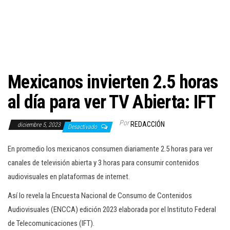
c
i
ó
n
Mexicanos invierten 2.5 horas
al día para ver TV Abierta: IFT
Por
REDACCIÓN
diciembre 5, 2023
Desactivado
En promedio los mexicanos consumen diariamente 2.5 horas para ver
canales de televisión abierta y 3 horas para consumir contenidos
audiovisuales en plataformas de internet.
Así lo revela la Encuesta Nacional de Consumo de Contenidos
Audiovisuales (ENCCA) edición 2023 elaborada por el Instituto Federal
de Telecomunicaciones (IFT).