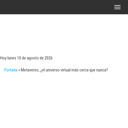
Saltar
A
al
l
contenido
t
e
r
Tecn
Noticias 
opinión
n
sobre
a
tecnologí
Hoy lunes 10 de agosto de 2026
y
r
negocio
Portada
»
Metaverso, ¿el universo virtual más cerca que nunca?
l
a
n
a
v
e
g
a