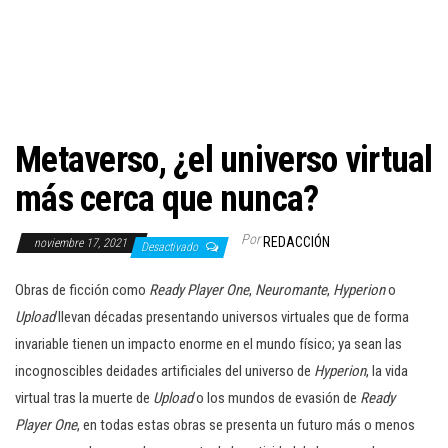
c
i
ó
n
Metaverso, ¿el universo virtual
más cerca que nunca?
Por
REDACCIÓN
noviembre 17, 2021
Desactivado
Obras de ficción como
Ready Player One
,
Neuromante
,
Hyperion
o
Upload
llevan décadas presentando universos virtuales que de forma
invariable tienen un impacto enorme en el mundo físico; ya sean las
incognoscibles deidades artificiales del universo de
Hyperion
, la vida
virtual tras la muerte de
Upload
o los mundos de evasión de
Ready
Player One
, en todas estas obras se presenta un futuro más o menos