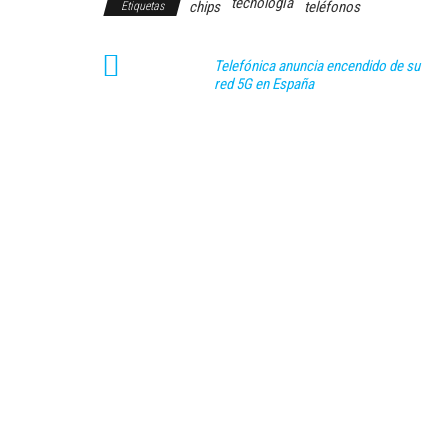
tecnología
chips
teléfonos
Etiquetas
Telefónica anuncia encendido de su
red 5G en España