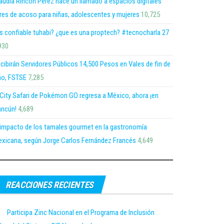
audia Rincón Pérez hace un llamado a espacios digitales
bres de acoso para niñas, adolescentes y mujeres
10,725
s confiable tuhabi? ¿que es una proptech? #tecnocharla 27
930
cibirán Servidores Públicos 14,500 Pesos en Vales de fin de
o, FSTSE
7,285
 City Safari de Pokémon GO regresa a México, ahora ¡en
ncún!
4,689
 impacto de los tamales gourmet en la gastronomía
xicana, según Jorge Carlos Fernández Francés
4,649
REACCIONES RECIENTES
Participa Zinc Nacional en el Programa de Inclusión