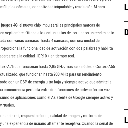
L
últiples cámaras, conectividad inigualable y resolución AI para
 juegos 4G, el nuevo chip impulsará las principales marcas de
D
 en septiembre. Ofrece a los entusiastas de los juegos un rendimiento
ada con varias cámaras: hasta 4 cámaras, con una unidad de
Proporciona la funcionalidad de activación con dos palabras y habilita
acercarse a la calidad HDR10 + en tiempo real.
rtex-A76 que funcionan hasta 2,05 GHz, más seis núcleos Cortex-A55
ctualizado, que funcionan hasta 900 MHz para un rendimiento
pado con un DSP de energía ultra baja y siempre activo que admite la
una concurrencia perfecta entre dos funciones de activación por voz
consumo de aplicaciones como el Asistente de Google siempre activo y
virtuales.
iones de red, respuesta rápida, calidad de imagen y motores de
L
 y una experiencia de usuario altamente receptiva. Cuando la señal de