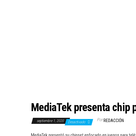
MediaTek presenta chip p
Por
REDACCIÓN
septiembre 1, 2020
Desactivado
MediaTek presentó su chipset enfocado en juegos para teléf