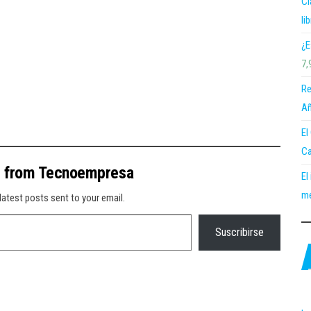
Cl
li
¿E
7,
Re
Añ
El
Ca
e from Tecnoempresa
El
me
latest posts sent to your email.
Suscribirse