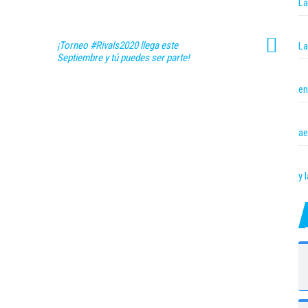
La
¡Torneo #Rivals2020 llega este
La
Septiembre y tú puedes ser parte!
en
ae
y 