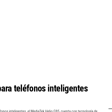
ara teléfonos inteligentes
onos inteligentes, el MediaTek Helio G95, cuenta con tecnología de