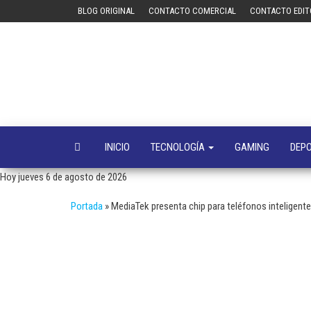
Saltar
BLOG ORIGINAL
CONTACTO COMERCIAL
CONTACTO EDIT
al
contenido
INICIO
TECNOLOGÍA
GAMING
DEP
Hoy jueves 6 de agosto de 2026
Portada
»
MediaTek presenta chip para teléfonos inteligent