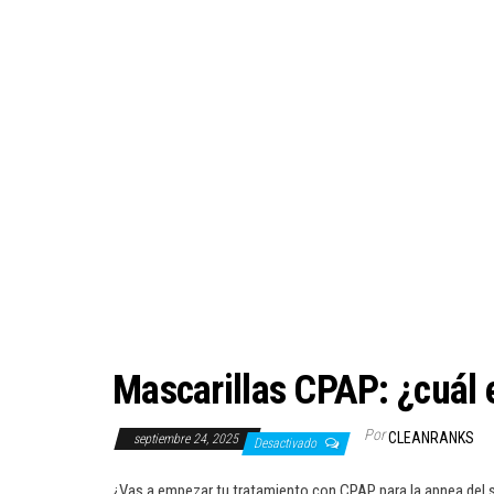
Mascarillas CPAP: ¿cuál e
Por
CLEANRANKS
septiembre 24, 2025
Desactivado
¿Vas a empezar tu tratamiento con CPAP para la apnea del 