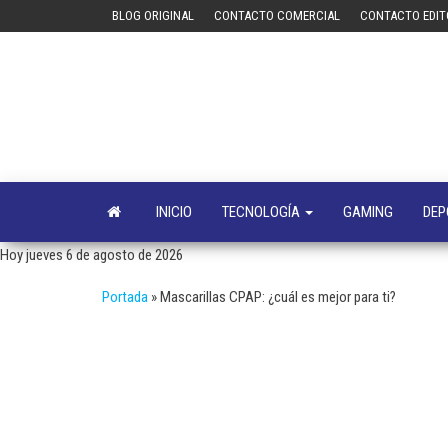
Saltar
BLOG ORIGINAL
CONTACTO COMERCIAL
CONTACTO EDIT
al
contenido
INICIO
TECNOLOGÍA
GAMING
DEP
Hoy jueves 6 de agosto de 2026
Portada
»
Mascarillas CPAP: ¿cuál es mejor para ti?