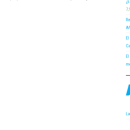
¿E
7,
Re
Añ
El
Ca
El
me
La