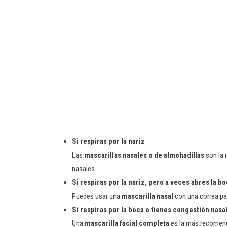
Si respiras por la nariz
Las
mascarillas nasales o de almohadillas
son la m
nasales.
Si respiras por la nariz, pero a veces abres la b
Puedes usar una
mascarilla nasal
con una correa par
Si respiras por la boca o tienes congestión nasa
Una
mascarilla facial completa
es la más recomenda