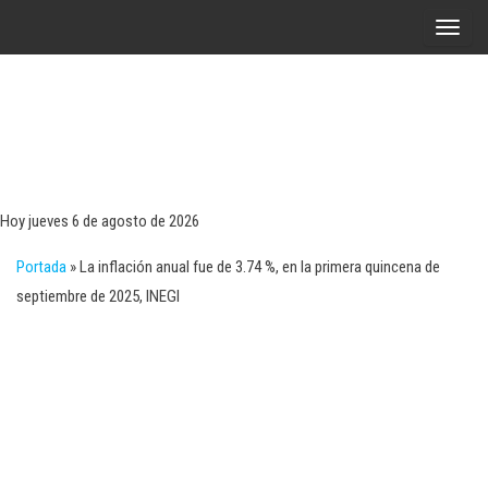
Saltar
A
al
l
contenido
t
e
r
Tecn
Noticias 
opinión
n
sobre
a
tecnologí
Hoy jueves 6 de agosto de 2026
y
r
negocio
Portada
»
La inflación anual fue de 3.74 %, en la primera quincena de
l
septiembre de 2025, INEGI
a
n
a
v
e
g
a