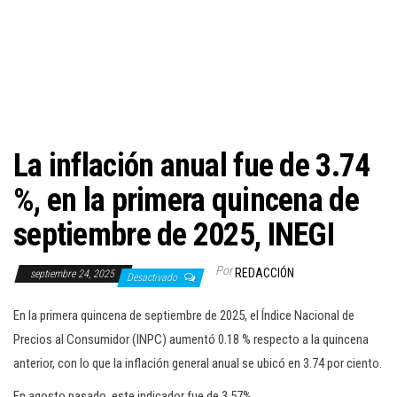
c
i
ó
n
La inflación anual fue de 3.74
%, en la primera quincena de
septiembre de 2025, INEGI
Por
REDACCIÓN
septiembre 24, 2025
Desactivado
En la primera quincena de septiembre de 2025, el Índice Nacional de
Precios al Consumidor (INPC) aumentó 0.18 % respecto a la quincena
anterior, con lo que la inflación general anual se ubicó en 3.74 por ciento.
En agosto pasado, este indicador fue de 3.57%.