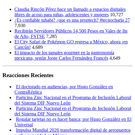
Claudia Rincón Pérez hace un llamado a espacios digitales
libres de acoso para niñas, adolescentes y mujeres
10,727
¿Es confiable tuhabi? ¿que es una proptech? #tecnocharla 27
7,930
Recibirán Servidores Públicos 14,500 Pesos en Vales de fin
de Año, FSTSE
7,285
El City Safari de Pokémon GO regresa a México, ahora ¡en
Cancún!
4,689
El impacto de los tamales gourmet en la gastronomía
mexicana, según Jorge Carlos Fernández Francés
4,649
Reacciones Recientes
El doctorado en audiencias, por Hugo González en
ContraRéplica
Participa Zinc Nacional en el Programa de Inclusión Laboral
del Sistema DIF Nuevo León
Participa Zinc Nacional en el Programa de Inclusión Laboral
del Sistema DIF Nuevo León
Regalar tarjetas no es hacer banca; por Hugo González en El
Universal
Impulsa Mundial 2026 transformación digital de aeropuertos