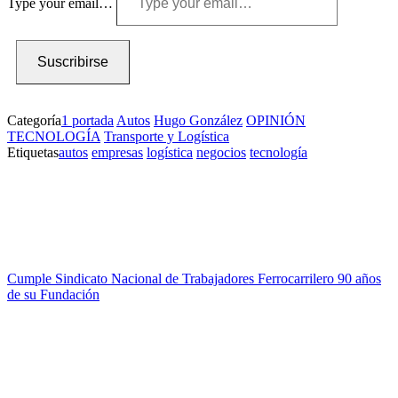
Type your email…
Suscribirse
Categoría
1 portada
Autos
Hugo González
OPINIÓN
TECNOLOGÍA
Transporte y Logística
Etiquetas
autos
empresas
logística
negocios
tecnología
Cumple Sindicato Nacional de Trabajadores Ferrocarrilero 90 años
de su Fundación