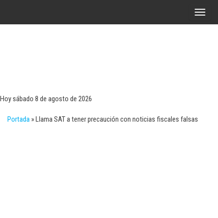
Saltar
A
al
l
contenido
t
e
r
Tecn
Noticias 
opinión
n
sobre
a
tecnologí
Hoy sábado 8 de agosto de 2026
y
r
negocio
Portada
»
Llama SAT a tener precaución con noticias fiscales falsas
l
a
n
a
v
e
g
a