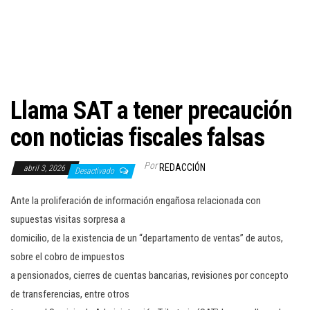
c
i
ó
n
Llama SAT a tener precaución
con noticias fiscales falsas
Por
REDACCIÓN
abril 3, 2026
Desactivado
Ante la proliferación de información engañosa relacionada con
supuestas visitas sorpresa a
domicilio, de la existencia de un “departamento de ventas” de autos,
sobre el cobro de impuestos
a pensionados, cierres de cuentas bancarias, revisiones por concepto
de transferencias, entre otros