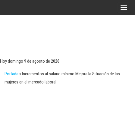
Saltar
A
al
l
contenido
t
e
r
Tecn
Noticias 
opinión
n
sobre
a
tecnologí
Hoy domingo 9 de agosto de 2026
y
r
negocio
Portada
»
Incrementos al salario mínimo Mejora la Situación de las
l
mujeres en el mercado laboral
a
n
a
v
e
g
a