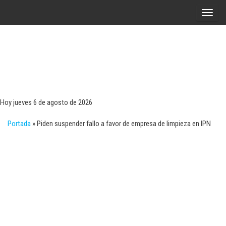
Saltar
A
al
l
contenido
t
e
r
Tecn
Noticias 
opinión
n
sobre
a
tecnologí
Hoy jueves 6 de agosto de 2026
y
r
negocio
Portada
»
Piden suspender fallo a favor de empresa de limpieza en IPN
l
a
n
a
v
e
g
a