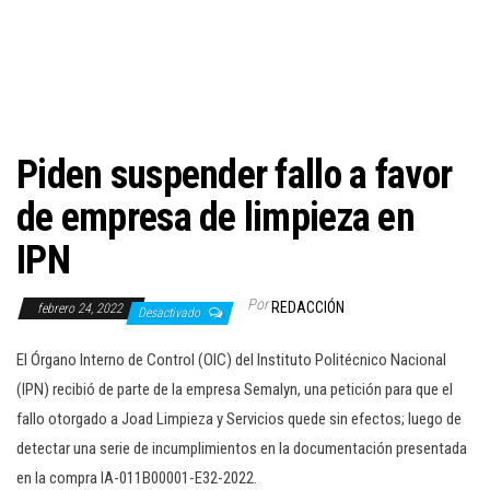
c
i
ó
n
Piden suspender fallo a favor
de empresa de limpieza en
IPN
Por
REDACCIÓN
febrero 24, 2022
Desactivado
El Órgano Interno de Control (OIC) del Instituto Politécnico Nacional
(IPN) recibió de parte de la empresa Semalyn, una petición para que el
fallo otorgado a Joad Limpieza y Servicios quede sin efectos; luego de
detectar una serie de incumplimientos en la documentación presentada
en la compra IA-011B00001-E32-2022.