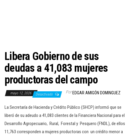
c
i
ó
n
Libera Gobierno de sus
deudas a 41,083 mujeres
productoras del campo
Por
EDGAR AMIGÓN DOMINGUEZ
mayo 12, 2026
Desactivado
La Secretaría de Hacienda y Crédito Público (SHCP) informó que se
liberó de su adeudo a 41,083 clientes de la Financiera Nacional para el
Desarrollo Agropecuario, Rural, Forestal y Pesquero (FNDL), de ellos
11,763 corresponden a mujeres productoras con un crédito menor a