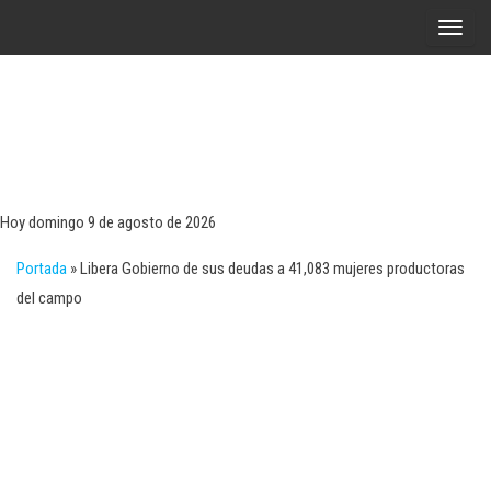
Saltar
A
al
l
contenido
t
e
r
Tecn
Noticias 
opinión
n
sobre
a
tecnologí
Hoy domingo 9 de agosto de 2026
y
r
negocio
Portada
»
Libera Gobierno de sus deudas a 41,083 mujeres productoras
l
del campo
a
n
a
v
e
g
a