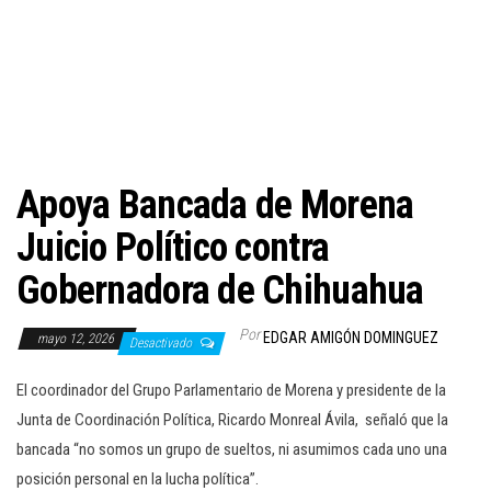
c
i
ó
n
Apoya Bancada de Morena
Juicio Político contra
Gobernadora de Chihuahua
Por
EDGAR AMIGÓN DOMINGUEZ
mayo 12, 2026
Desactivado
El coordinador del Grupo Parlamentario de Morena y presidente de la
Junta de Coordinación Política, Ricardo Monreal Ávila, señaló que la
bancada “no somos un grupo de sueltos, ni asumimos cada uno una
posición personal en la lucha política”.