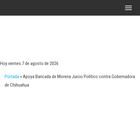
Saltar
A
al
l
contenido
t
e
r
Tecn
Noticias 
opinión
n
sobre
a
tecnologí
Hoy viernes 7 de agosto de 2026
y
r
negocio
Portada
»
Apoya Bancada de Morena Juicio Político contra Gobernadora
l
de Chihuahua
a
n
a
v
e
g
a