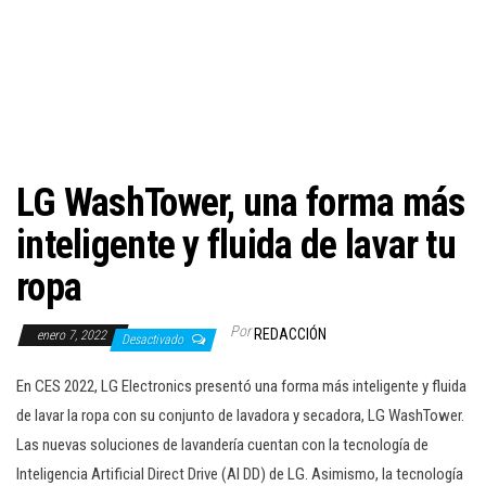
c
i
ó
n
LG WashTower, una forma más
inteligente y fluida de lavar tu
ropa
Por
REDACCIÓN
enero 7, 2022
Desactivado
En CES 2022, LG Electronics presentó una forma más inteligente y fluida
de lavar la ropa con su conjunto de lavadora y secadora, LG WashTower.
Las nuevas soluciones de lavandería cuentan con la tecnología de
Inteligencia Artificial Direct Drive (AI DD) de LG. Asimismo, la tecnología