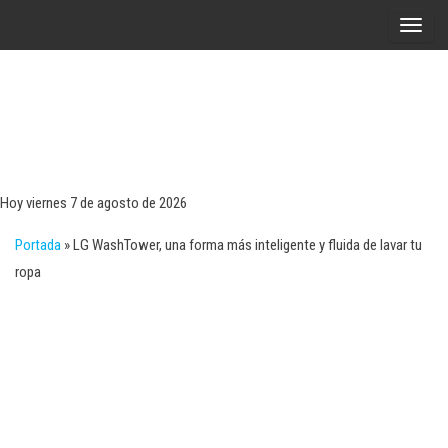
Saltar
A
al
l
contenido
t
e
r
Tecn
Noticias 
opinión
n
sobre
a
tecnologí
Hoy viernes 7 de agosto de 2026
y
r
negocio
Portada
»
LG WashTower, una forma más inteligente y fluida de lavar tu
l
ropa
a
n
a
v
e
g
a