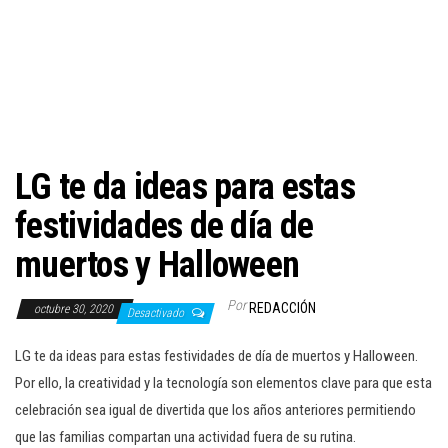
c
i
ó
n
LG te da ideas para estas
festividades de día de
muertos y Halloween
Por
REDACCIÓN
octubre 30, 2020
Desactivado
LG te da ideas para estas festividades de día de muertos y Halloween.
Por ello, la creatividad y la tecnología son elementos clave para que esta
celebración sea igual de divertida que los años anteriores permitiendo
que las familias compartan una actividad fuera de su rutina.