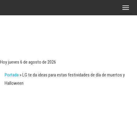
Saltar
A
al
l
contenido
t
e
r
Tecn
Noticias 
opinión
n
sobre
a
tecnologí
Hoy jueves 6 de agosto de 2026
y
r
negocio
Portada
»
LG te da ideas para estas festividades de día de muertos y
l
Halloween
a
n
a
v
e
g
a