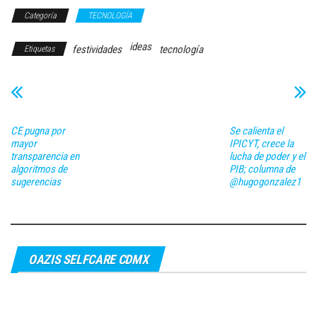
Categoría
TECNOLOGÍA
ideas
festividades
tecnología
Etiquetas
CE pugna por
Se calienta el
mayor
IPICYT, crece la
transparencia en
lucha de poder y el
algoritmos de
PIB; columna de
sugerencias
@hugogonzalez1
OAZIS SELFCARE CDMX