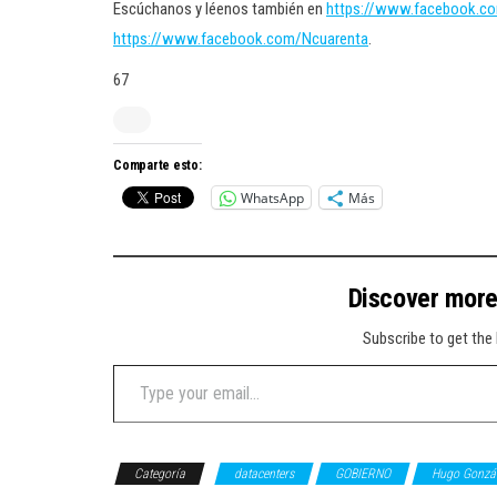
Escúchanos y léenos también en
https://www.facebook.c
https://www.facebook.com/Ncuarenta
.
67
Comparte esto:
WhatsApp
Más
Discover mor
Subscribe to get the 
Type your email…
Categoría
datacenters
GOBIERNO
Hugo Gonzá