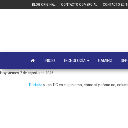
Saltar
BLOG ORIGINAL
CONTACTO COMERCIAL
CONTACTO EDIT
al
contenido
INICIO
TECNOLOGÍA
GAMING
DEP
Hoy viernes 7 de agosto de 2026
Portada
»
Las TIC en el gobierno, cómo sí y cómo no, colum