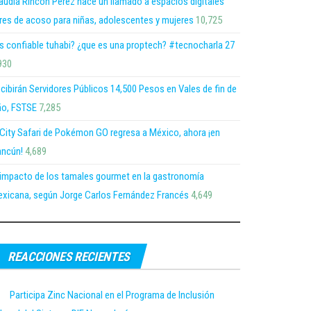
audia Rincón Pérez hace un llamado a espacios digitales
bres de acoso para niñas, adolescentes y mujeres
10,725
s confiable tuhabi? ¿que es una proptech? #tecnocharla 27
930
cibirán Servidores Públicos 14,500 Pesos en Vales de fin de
o, FSTSE
7,285
 City Safari de Pokémon GO regresa a México, ahora ¡en
ncún!
4,689
 impacto de los tamales gourmet en la gastronomía
xicana, según Jorge Carlos Fernández Francés
4,649
REACCIONES RECIENTES
Participa Zinc Nacional en el Programa de Inclusión