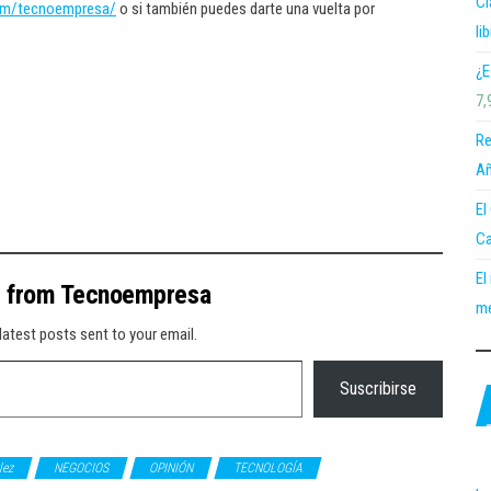
Cl
om/tecnoempresa/
o si también puedes darte una vuelta por
li
¿E
7,
Re
Añ
El
Ca
El
e from Tecnoempresa
me
latest posts sent to your email.
Suscribirse
lez
NEGOCIOS
OPINIÓN
TECNOLOGÍA