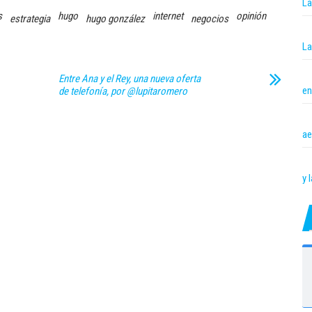
La
s
hugo
internet
opinión
estrategia
hugo gonzález
negocios
La
Entre Ana y el Rey, una nueva oferta
en
de telefonía, por @lupitaromero
ae
y 