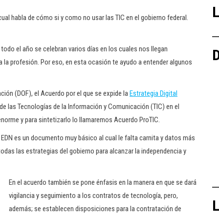
L
ual habla de cómo si y como no usar las TIC en el gobierno federal.
todo el año se celebran varios días en los cuales nos llegan
D
a la profesión. Por eso, en esta ocasión te ayudo a entender algunos
ración (DOF), el Acuerdo por el que se expide la
Estrategia Digital
e las Tecnologías de la Información y Comunicación (TIC) en el
enorme y para sintetizarlo lo llamaremos Acuerdo ProTIC.
 EDN es un documento muy básico al cual le falta carnita y datos más
 todas las estrategias del gobierno para alcanzar la independencia y
En el acuerdo también se pone énfasis en la manera en que se dará
vigilancia y seguimiento a los contratos de tecnología, pero,
L
además; se establecen disposiciones para la contratación de