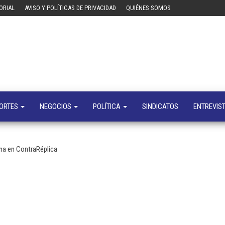
ORIAL
AVISO Y POLÍTICAS DE PRIVACIDAD
QUIÉNES SOMOS
Tecn
Noticias 
opinión
sobre
tecnologí
y
negocio
ORTES
NEGOCIOS
POLÍTICA
SINDICATOS
ENTREVIS
na en ContraRéplica