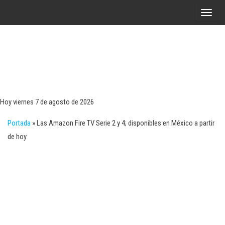
Saltar
A
al
l
contenido
t
e
r
Tecn
Noticias 
opinión
n
sobre
a
tecnologí
Hoy viernes 7 de agosto de 2026
y
r
negocio
Portada
»
Las Amazon Fire TV Serie 2 y 4; disponibles en México a partir
l
de hoy
a
n
a
v
e
g
a