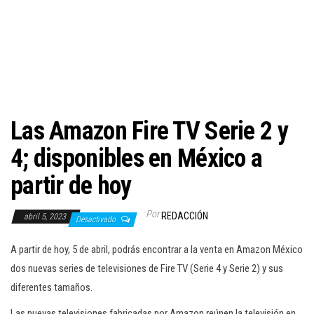
c
i
ó
n
Las Amazon Fire TV Serie 2 y
4; disponibles en México a
partir de hoy
Por
REDACCIÓN
abril 5, 2023
Desactivado
A partir de hoy, 5 de abril, podrás encontrar a la venta en Amazon México
dos nuevas series de televisiones de Fire TV (Serie 4 y Serie 2) y sus
diferentes tamaños.
Las nuevas televisiones fabricadas por Amazon reúnen la televisión en