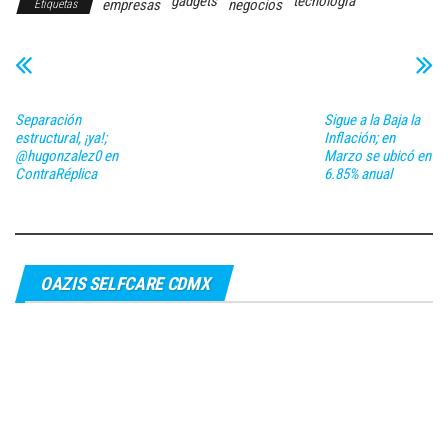
gadgets
tecnología
empresas
negocios
Etiquetas
Separación
Sigue a la Baja la
estructural, ¡ya!;
Inflación; en
@hugonzalez0 en
Marzo se ubicó en
ContraRéplica
6.85% anual
OAZIS SELFCARE CDMX