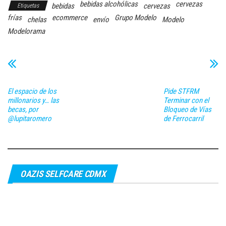
bebidas alcohólicas
cervezas
bebidas
cervezas
Etiquetas
frías
ecommerce
Grupo Modelo
chelas
envío
Modelo
Modelorama
El espacio de los
Pide STFRM
millonarios y… las
Terminar con el
becas, por
Bloqueo de Vías
@lupitaromero
de Ferrocarril
OAZIS SELFCARE CDMX