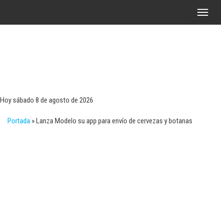
Saltar
A
al
l
contenido
t
e
r
Tecn
Noticias 
opinión
n
sobre
a
tecnologí
Hoy sábado 8 de agosto de 2026
y
r
negocio
Portada
»
Lanza Modelo su app para envío de cervezas y botanas
l
a
n
a
v
e
g
a