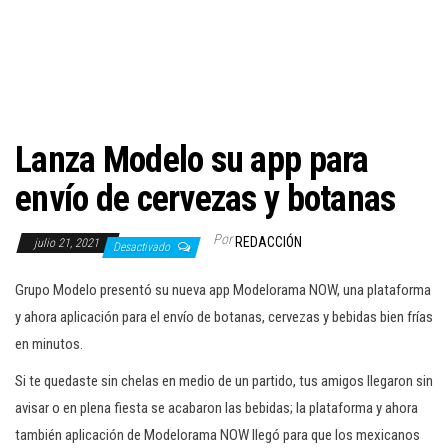
c
i
ó
n
Lanza Modelo su app para
envío de cervezas y botanas
Por
REDACCIÓN
julio 21, 2021
Desactivado
Grupo Modelo presentó su nueva app Modelorama NOW, una plataforma
y ahora aplicación para el envío de botanas, cervezas y bebidas bien frías
en minutos.
Si te quedaste sin chelas en medio de un partido, tus amigos llegaron sin
avisar o en plena fiesta se acabaron las bebidas; la plataforma y ahora
también aplicación de Modelorama NOW llegó para que los mexicanos