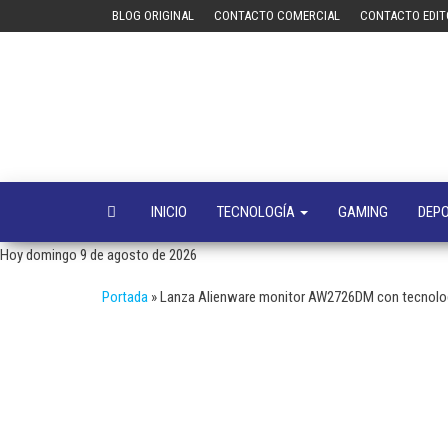
Saltar
BLOG ORIGINAL
CONTACTO COMERCIAL
CONTACTO EDIT
al
contenido
INICIO
TECNOLOGÍA
GAMING
DEP
Hoy domingo 9 de agosto de 2026
Portada
»
Lanza Alienware monitor AW2726DM con tecnolo