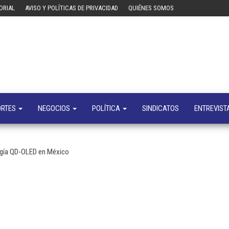
ORIAL
AVISO Y POLÍTICAS DE PRIVACIDAD
QUIÉNES SOMOS
Tecn
Noticias 
opinión
sobre
tecnologí
y
negocio
ORTES
NEGOCIOS
POLÍTICA
SINDICATOS
ENTREVIST
gía QD-OLED en México