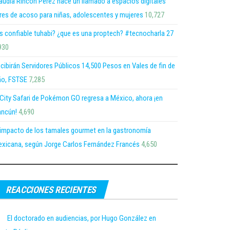
audia Rincón Pérez hace un llamado a espacios digitales
bres de acoso para niñas, adolescentes y mujeres
10,727
s confiable tuhabi? ¿que es una proptech? #tecnocharla 27
930
cibirán Servidores Públicos 14,500 Pesos en Vales de fin de
o, FSTSE
7,285
 City Safari de Pokémon GO regresa a México, ahora ¡en
ncún!
4,690
 impacto de los tamales gourmet en la gastronomía
xicana, según Jorge Carlos Fernández Francés
4,650
REACCIONES RECIENTES
El doctorado en audiencias, por Hugo González en