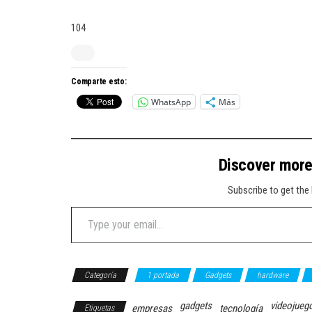
104
Comparte esto:
WhatsApp
Más
Discover mor
Subscribe to get the 
Type your email…
Categoría
1 portada
Gadgets
hardware
gadgets
videojueg
empresas
tecnología
Etiquetas