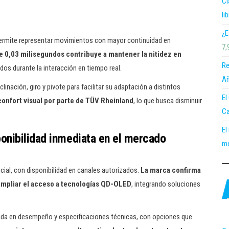
Cl
li
¿E
permite representar movimientos con mayor continuidad en
7,
e 0,03 milisegundos contribuye a mantener la nitidez en
Re
dos durante la interacción en tiempo real.
Añ
clinación, giro y pivote para facilitar su adaptación a distintos
El
confort visual por parte de TÜV Rheinland
, lo que busca disminuir
Ca
.
El
onibilidad inmediata en el mercado
me
ficial, con disponibilidad en canales autorizados.
La marca confirma
ampliar el acceso a tecnologías QD-OLED
, integrando soluciones
ada en desempeño y especificaciones técnicas, con opciones que