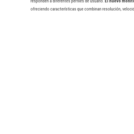
responden a diferentes perfiles de usuario.
El nuevo monito
ofreciendo características que combinan resolución, velocid