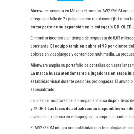
Alienware presenta en México el monitor AW2726DM con enfo
integra pantalla de 27 pulgadas con resolución QHD y una t
como parte de su expansión en la categoría QD-OLED
d
El monitor incorpora un tiempo de respuesta de 0,03 milise
constante.
El equipo también cubre el 99 por ciento de
colores en videojuegos y contenidos multimedia. La propuest
Alienware amplía su portafolio de pantallas con este lanz
La marca busca atender tanto a jugadores en etapa ini
estabilidad visual durante sesiones prolongadas. El anuncio
especializado.
La línea de monitores de la compañía abarca dispositivos 
y 4K UHD.
Las tasas de actualización disponibles van d
niveles de exigencia en videojuegos. La empresa mantiene u
El AW2726DM integra compatibilidad con tecnologías de s