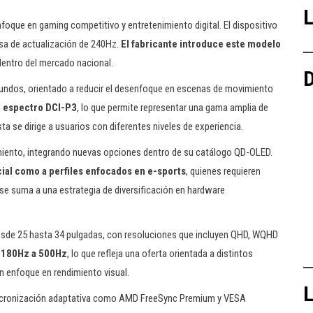
L
que en gaming competitivo y entretenimiento digital. El dispositivo
asa de actualización de 240Hz.
El fabricante introduce este modelo
entro del mercado nacional.
D
gundos, orientado a reducir el desenfoque en escenas de movimiento
l espectro DCI-P3
, lo que permite representar una gama amplia de
a se dirige a usuarios con diferentes niveles de experiencia.
amiento, integrando nuevas opciones dentro de su catálogo QD-OLED.
cial como a perfiles enfocados en e-sports
, quienes requieren
 se suma a una estrategia de diversificación en hardware
desde 25 hasta 34 pulgadas, con resoluciones que incluyen QHD, WQHD
e 180Hz a 500Hz
, lo que refleja una oferta orientada a distintos
n enfoque en rendimiento visual.
L
incronización adaptativa como AMD FreeSync Premium y VESA