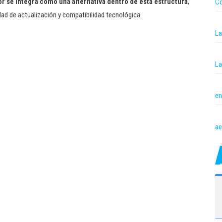
r se integra como una alternativa dentro de esta estructura
,
Co
ad de actualización y compatibilidad tecnológica.
La
La
en
ae