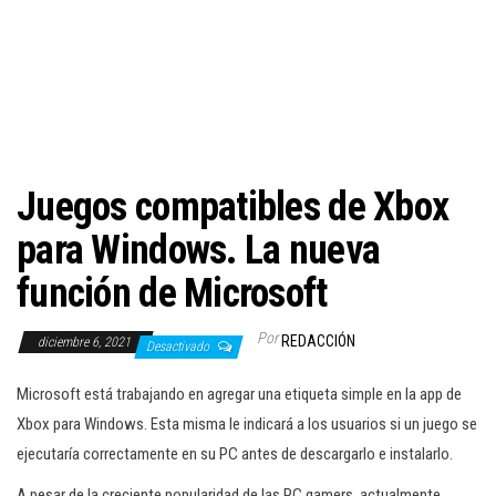
c
i
ó
n
Juegos compatibles de Xbox
para Windows. La nueva
función de Microsoft
Por
REDACCIÓN
diciembre 6, 2021
Desactivado
Microsoft está trabajando en agregar una etiqueta simple en la app de
Xbox para Windows. Esta misma le indicará a los usuarios si un juego se
ejecutaría correctamente en su PC antes de descargarlo e instalarlo.
A pesar de la creciente popularidad de las PC gamers, actualmente