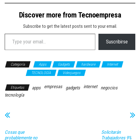
Discover more from Tecnoempresa
Subscribe to get the latest posts sent to your email.
Type your email…
Suscribirse
Categoría
Apps
Gadgets
hardware
Internet
Streaming
TECNOLOGÍA
Videojuegos
empresas
internet
apps
gadgets
negocios
Etiquetas
tecnología
Cosas que
Solicitarán
probablemente no
Trabajadores 9%