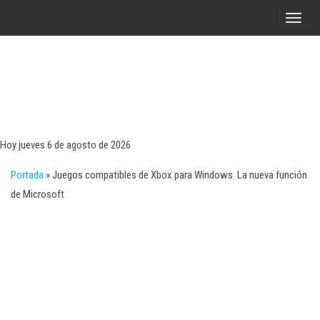
Saltar
A
al
l
contenido
t
e
r
Tecn
Noticias 
opinión
n
sobre
a
tecnologí
Hoy jueves 6 de agosto de 2026
y
r
negocio
Portada
»
Juegos compatibles de Xbox para Windows. La nueva función
l
de Microsoft
a
n
a
v
e
g
a