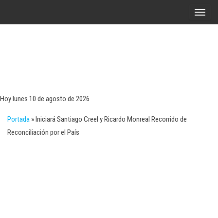
Saltar
A
al
l
contenido
t
e
r
Tecn
Noticias 
opinión
n
sobre
a
tecnologí
Hoy lunes 10 de agosto de 2026
y
r
negocio
Portada
»
Iniciará Santiago Creel y Ricardo Monreal Recorrido de
l
Reconciliación por el País
a
n
a
v
e
g
a