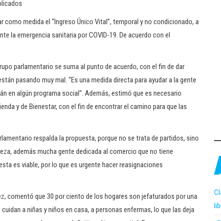
plicados
ar como medida el “Ingreso Único Vital”, temporal y no condicionado, a
nte la emergencia sanitaria por COVID-19. De acuerdo con el
rupo parlamentario se suma al punto de acuerdo, con el fin de dar
están pasando muy mal. “Es una medida directa para ayudar a la gente
tán en algún programa social”. Además, estimó que es necesario
ienda y de Bienestar, con el fin de encontrar el camino para que las
rlamentario respalda la propuesta, porque no se trata de partidos, sino
breza, además mucha gente dedicada al comercio que no tiene
sta es viable, por lo que es urgente hacer reasignaciones
Cl
z, comentó que 30 por ciento de los hogares son jefaturados por una
li
e cuidan a niñas y niños en casa, a personas enfermas, lo que las deja