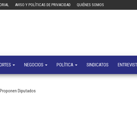
ORIAL
AVISO Y POLÍTICAS DE PRIVACIDAD
QUIÉNES SOMOS
Tecn
Noticias 
opinión
sobre
tecnologí
y
negocio
ORTES
NEGOCIOS
POLÍTICA
SINDICATOS
ENTREVIS
, Proponen Diputados