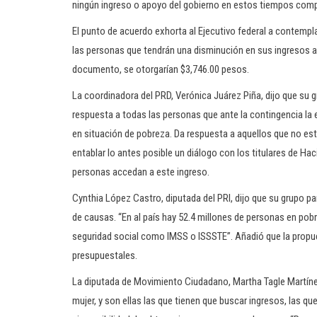
ningún ingreso o apoyo del gobierno en estos tiempos com
El punto de acuerdo exhorta al Ejecutivo federal a contempl
las personas que tendrán una disminución en sus ingresos a
documento, se otorgarían $3,746.00 pesos.
La coordinadora del PRD, Verónica Juárez Piña, dijo que su g
respuesta a todas las personas que ante la contingencia la 
en situación de pobreza. Da respuesta a aquellos que no es
entablar lo antes posible un diálogo con los titulares de Hac
personas accedan a este ingreso.
Cynthia López Castro, diputada del PRI, dijo que su grupo pa
de causas. “En al país hay 52.4 millones de personas en po
seguridad social como IMSS o ISSSTE”. Añadió que la propue
presupuestales.
La diputada de Movimiento Ciudadano, Martha Tagle Martíne
mujer, y son ellas las que tienen que buscar ingresos, las qu