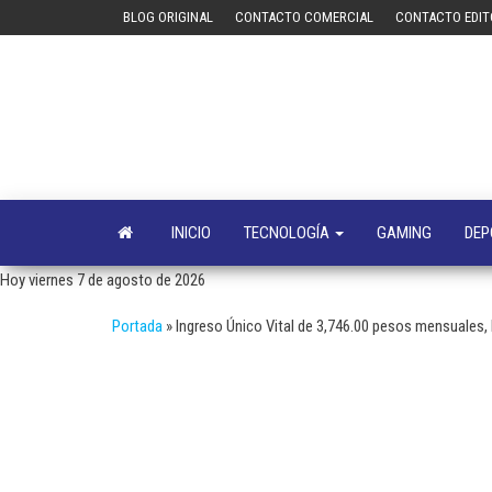
Saltar
BLOG ORIGINAL
CONTACTO COMERCIAL
CONTACTO EDIT
al
contenido
INICIO
TECNOLOGÍA
GAMING
DEP
Hoy viernes 7 de agosto de 2026
Portada
»
Ingreso Único Vital de 3,746.00 pesos mensuales