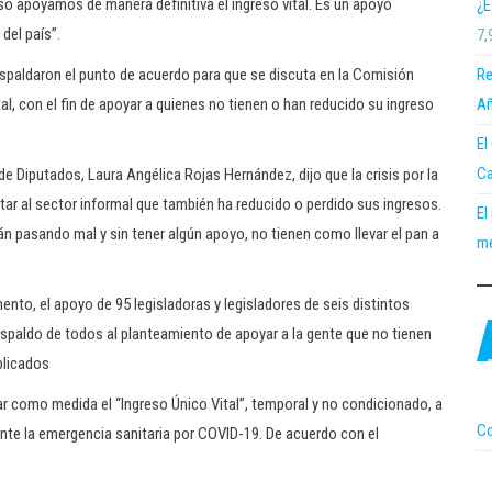
so apoyamos de manera definitiva el ingreso vital. Es un apoyo
¿E
del país”.
7,
Re
spaldaron el punto de acuerdo para que se discuta en la Comisión
Añ
al, con el fin de apoyar a quienes no tienen o han reducido su ingreso
El
Ca
de Diputados, Laura Angélica Rojas Hernández, dijo que la crisis por la
ar al sector informal que también ha reducido o perdido sus ingresos.
El
n pasando mal y sin tener algún apoyo, no tienen como llevar el pan a
me
ento, el apoyo de 95 legisladoras y legisladores de seis distintos
respaldo de todos al planteamiento de apoyar a la gente que no tienen
plicados
ar como medida el “Ingreso Único Vital”, temporal y no condicionado, a
Co
nte la emergencia sanitaria por COVID-19. De acuerdo con el