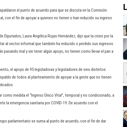
L
spaldaron el punto de acuerdo para que se discuta en la Comisión
al, con el fin de apoyar a quienes no tienen o han reducido su ingreso
de Diputados, Laura Angélica Rojas Hernández, dijo que la crisis por la
ar al sector informal que también ha reducido o perdido sus ingresos.
n pasando mal y sin tener algún apoyo, no tienen como llevar el pan a
ento, el apoyo de 95 legisladoras y legisladores de seis distintos
respaldo de todos al planteamiento de apoyar a la gente que no tienen
plicados
ar como medida el “Ingreso Único Vital”, temporal y no condicionado, a
nte la emergencia sanitaria por COVID-19. De acuerdo con el
rupo parlamentario se suma al punto de acuerdo, con el fin de dar