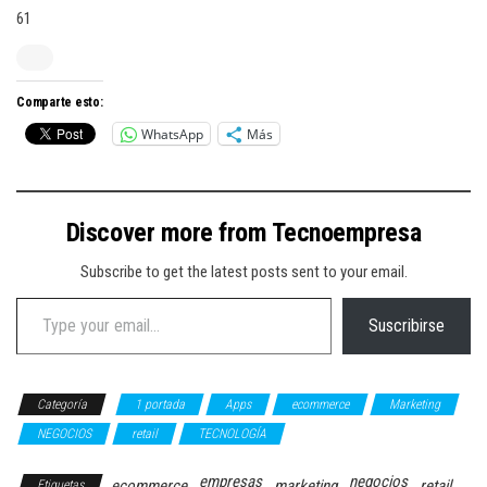
61
Comparte esto:
WhatsApp
Más
Discover more from Tecnoempresa
Subscribe to get the latest posts sent to your email.
Type your email…
Suscribirse
Categoría
1 portada
Apps
ecommerce
Marketing
NEGOCIOS
retail
TECNOLOGÍA
empresas
negocios
ecommerce
marketing
retail
Etiquetas