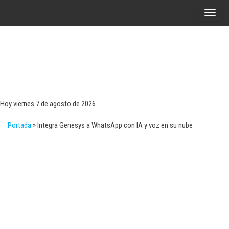
Saltar
A
al
l
contenido
t
e
r
Tecn
Noticias 
opinión
n
sobre
a
tecnologí
Hoy viernes 7 de agosto de 2026
y
r
negocio
Portada
»
Integra Genesys a WhatsApp con IA y voz en su nube
l
a
n
a
v
e
g
a