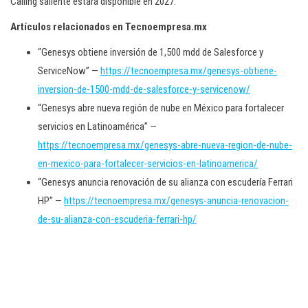
Calling saliente estará disponible en 2027.
Artículos relacionados en Tecnoempresa.mx
“Genesys obtiene inversión de 1,500 mdd de Salesforce y
ServiceNow” —
https://tecnoempresa.mx/genesys-obtiene-
inversion-de-1500-mdd-de-salesforce-y-servicenow/
“Genesys abre nueva región de nube en México para fortalecer
servicios en Latinoamérica” —
https://tecnoempresa.mx/genesys-abre-nueva-region-de-nube-
en-mexico-para-fortalecer-servicios-en-latinoamerica/
“Genesys anuncia renovación de su alianza con escudería Ferrari
HP” —
https://tecnoempresa.mx/genesys-anuncia-renovacion-
de-su-alianza-con-escuderia-ferrari-hp/